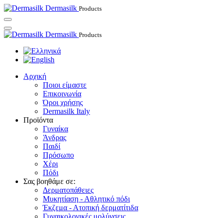
Dermasilk
Products
Dermasilk
Products
Αρχική
Ποιοι είμαστε
Επικοινωνία
Όροι χρήσης
Dermasilk Italy
Προϊόντα
Γυναίκα
Άνδρας
Παιδί
Πρόσωπο
Χέρι
Πόδι
Σας βοηθάμε σε:
Δερματοπάθειες
Μυκητίαση - Αθλητικό πόδι
Έκζεμα - Ατοπική δερματίτιδα
Γυναικολογικές μολύνσεις