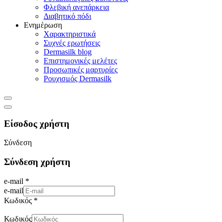
Φλεβική ανεπάρκεια
Διαβητικό πόδι
Ενημέρωση
Χαρακτηριστικά
Συχνές ερωτήσεις
Dermasilk blog
Επιστημονικές μελέτες
Προσωπικές μαρτυρίες
Ρουχισμός Dermasilk
Είσοδος χρήστη
Σύνδεση
Σύνδεση χρήστη
e-mail *
e-mail
Κωδικός *
Κωδικός