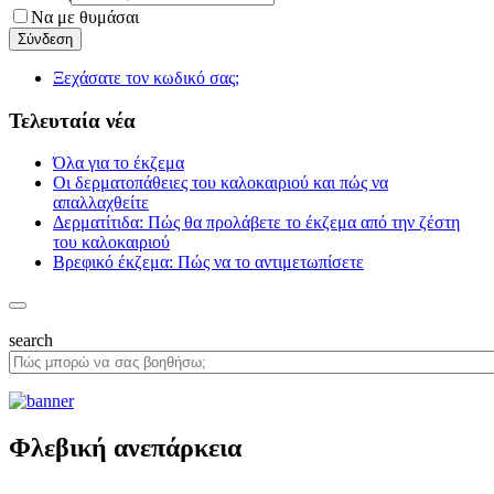
Να με θυμάσαι
Ξεχάσατε τον κωδικό σας;
Τελευταία νέα
Όλα για το έκζεμα
Οι δερματοπάθειες του καλοκαιριού και πώς να
απαλλαχθείτε
Δερματίτιδα: Πώς θα προλάβετε το έκζεμα από την ζέστη
του καλοκαιριού
Βρεφικό έκζεμα: Πώς να το αντιμετωπίσετε
search
Φλεβική ανεπάρκεια