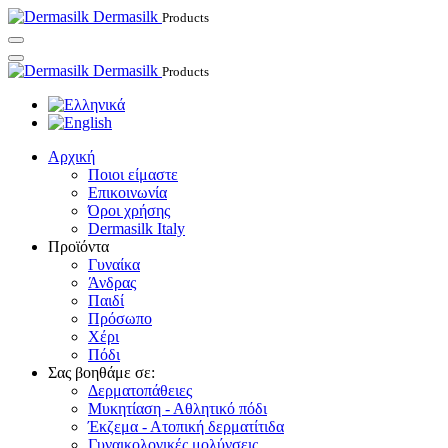
Dermasilk
Products
Dermasilk
Products
Αρχική
Ποιοι είμαστε
Επικοινωνία
Όροι χρήσης
Dermasilk Italy
Προϊόντα
Γυναίκα
Άνδρας
Παιδί
Πρόσωπο
Χέρι
Πόδι
Σας βοηθάμε σε:
Δερματοπάθειες
Μυκητίαση - Αθλητικό πόδι
Έκζεμα - Ατοπική δερματίτιδα
Γυναικολογικές μολύνσεις