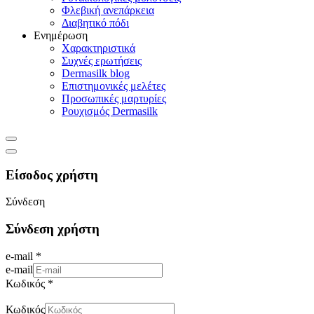
Φλεβική ανεπάρκεια
Διαβητικό πόδι
Ενημέρωση
Χαρακτηριστικά
Συχνές ερωτήσεις
Dermasilk blog
Επιστημονικές μελέτες
Προσωπικές μαρτυρίες
Ρουχισμός Dermasilk
Είσοδος χρήστη
Σύνδεση
Σύνδεση χρήστη
e-mail *
e-mail
Κωδικός *
Κωδικός