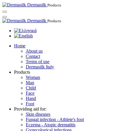
Dermasilk
Products
Dermasilk
Products
Home
About us
Contact
Terms of use
Dermasilk Italy
Products
Woman
Man
Child
Face
Hand
Foot
Providing aid for:
Skin diseases
Fungal infection - Athlete's foot
Eczema - Atopic dermatitis
Gynecological infections