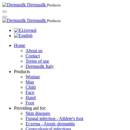
Dermasilk
Products
Dermasilk
Products
Home
About us
Contact
Terms of use
Dermasilk Italy
Products
Woman
Man
Child
Face
Hand
Foot
Providing aid for:
Skin diseases
Fungal infection - Athlete's foot
Eczema - Atopic dermatitis
Gynecological infections