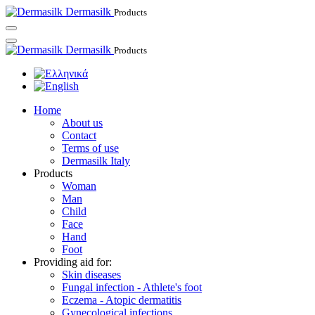
Dermasilk
Products
Dermasilk
Products
Home
About us
Contact
Terms of use
Dermasilk Italy
Products
Woman
Man
Child
Face
Hand
Foot
Providing aid for:
Skin diseases
Fungal infection - Athlete's foot
Eczema - Atopic dermatitis
Gynecological infections