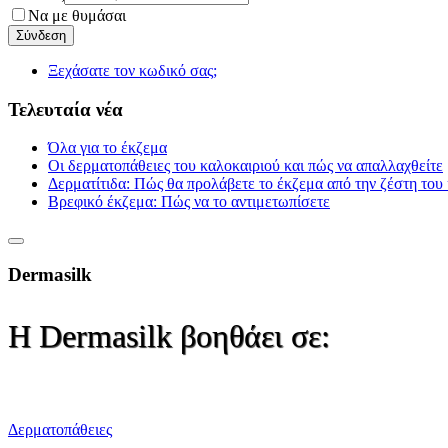
Να με θυμάσαι
Ξεχάσατε τον κωδικό σας;
Τελευταία νέα
Όλα για το έκζεμα
Οι δερματοπάθειες του καλοκαιριού και πώς να απαλλαχθείτε
Δερματίτιδα: Πώς θα προλάβετε το έκζεμα από την ζέστη του
Βρεφικό έκζεμα: Πώς να το αντιμετωπίσετε
Dermasilk
Η Dermasilk βοηθάει σε:
Δερματοπάθειες