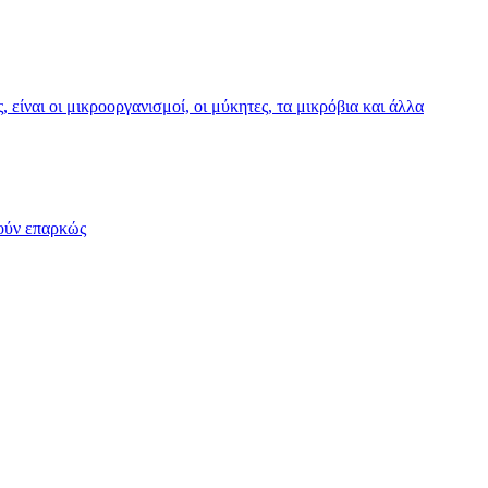
είναι οι μικροοργανισμοί, οι μύκητες, τα μικρόβια και άλλα
γούν επαρκώς