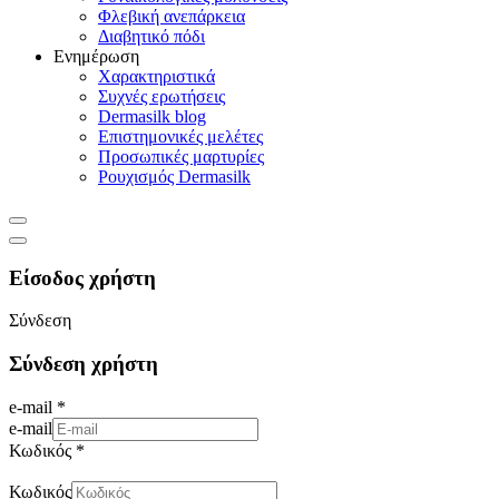
Φλεβική ανεπάρκεια
Διαβητικό πόδι
Ενημέρωση
Χαρακτηριστικά
Συχνές ερωτήσεις
Dermasilk blog
Επιστημονικές μελέτες
Προσωπικές μαρτυρίες
Ρουχισμός Dermasilk
Είσοδος χρήστη
Σύνδεση
Σύνδεση χρήστη
e-mail *
e-mail
Κωδικός *
Κωδικός