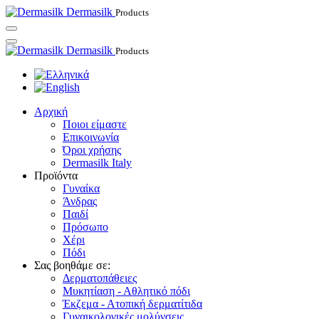
Dermasilk
Products
Dermasilk
Products
Αρχική
Ποιοι είμαστε
Επικοινωνία
Όροι χρήσης
Dermasilk Italy
Προϊόντα
Γυναίκα
Άνδρας
Παιδί
Πρόσωπο
Χέρι
Πόδι
Σας βοηθάμε σε:
Δερματοπάθειες
Μυκητίαση - Αθλητικό πόδι
Έκζεμα - Ατοπική δερματίτιδα
Γυναικολογικές μολύνσεις