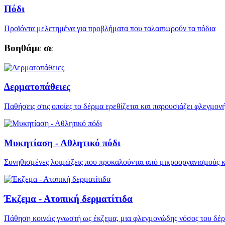
Πόδι
Προϊόντα μελετημένα για προβλήματα που ταλαιπωρούν τα πόδια
Βοηθάμε σε
Δερματοπάθειες
Παθήσεις στις οποίες το δέρμα ερεθίζεται και παρουσιάζει φλεγμονή
Μυκητίαση - Αθλητικό πόδι
Συνηθισμένες λοιμώξεις που προκαλούνται από μικροοργανισμούς κ
Έκζεμα - Ατοπική δερματίτιδα
Πάθηση κοινώς γνωστή ως έκζεμα, μια φλεγμονώδης νόσος του δέρ