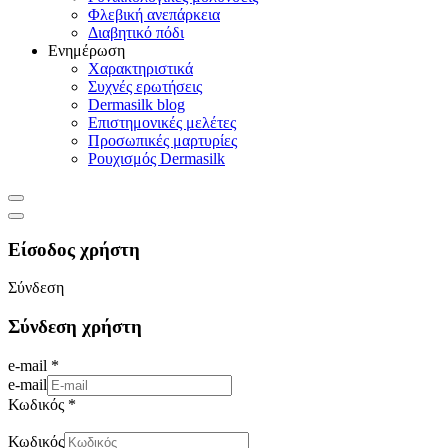
Φλεβική ανεπάρκεια
Διαβητικό πόδι
Ενημέρωση
Χαρακτηριστικά
Συχνές ερωτήσεις
Dermasilk blog
Επιστημονικές μελέτες
Προσωπικές μαρτυρίες
Ρουχισμός Dermasilk
Είσοδος χρήστη
Σύνδεση
Σύνδεση χρήστη
e-mail *
e-mail
Κωδικός *
Κωδικός