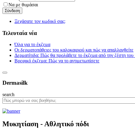
Να με θυμάσαι
Ξεχάσατε τον κωδικό σας;
Τελευταία νέα
Όλα για το έκζεμα
Οι δερματοπάθειες του καλοκαιριού και πώς να απαλλαχθείτε
Δερματίτιδα: Πώς θα προλάβετε το έκζεμα από την ζέστη του
Βρεφικό έκζεμα: Πώς να το αντιμετωπίσετε
Dermasilk
search
Μυκητίαση - Αθλητικό πόδι