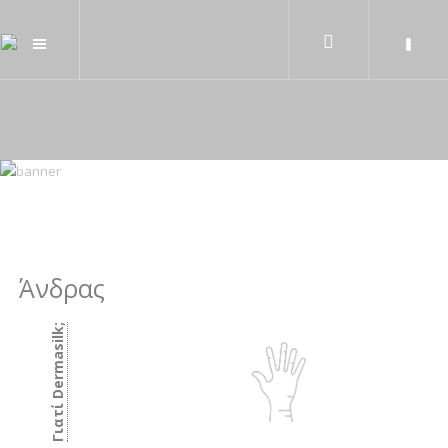
Άνδρας
Γιατί Dermasilk;