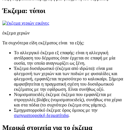
Έκζεμα: τύποι
έκζεμα χεριών
Τα συχνότερα είδη εκζέματος είναι τα εξής:
Το αλλεργικό έκζεμα εξ επαφής: είναι η αλλεργική
αντίδραση του δέρματος όταν έρχεται σε επαφή με μία
ουσία, την οποία αναγνωρίζει ως ξένη.
Έκζεμα δυσιδρωσικό (έκζεμα από ιδρώτα): είναι μια
φλεγμονή των χεριών και των ποδιών με φυσαλίδες και
φλεγμονή, εμφανίζεται περισσότερο το καλοκαίρι. Σήμερα
αμφισβητείται η πραγματική σχέση του δυσιδρωτικού
εκζέματος με την εφίδρωση. Είναι συνήθως οξύ.
Νομισματοειδές έκζεμα: έκζεμα που εμφανίζεται με
στρογγυλές βλάβες (νομισματοειδείς), συνήθως στα χέρια
και στα πόδια (το συχνότερο έκζεμα στις γάμπες).
Σμηγματορροϊκό έκζεμα: όρος όμοιος με την
σμηγματορροϊκή δερματίτιδα
.
Μερικά στοιχεία για το έκζεμα