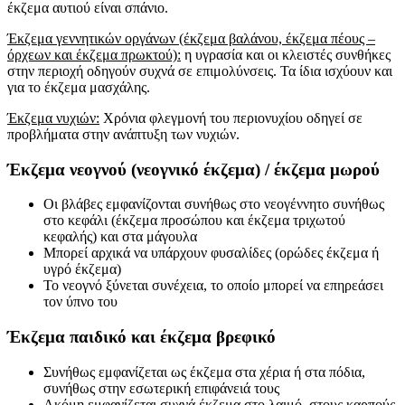
έκζεμα αυτιού είναι σπάνιο.
Έκζεμα γεννητικών οργάνων (έκζεμα βαλάνου, έκζεμα πέους –
όρχεων και έκζεμα πρωκτού):
η υγρασία και οι κλειστές συνθήκες
στην περιοχή οδηγούν συχνά σε επιμολύνσεις. Τα ίδια ισχύουν και
για το έκζεμα μασχάλης.
Έκζεμα νυχιών:
Χρόνια φλεγμονή του περιονυχίου οδηγεί σε
προβλήματα στην ανάπτυξη των νυχιών.
Έκζεμα νεογνού (νεογνικό έκζεμα) / έκζεμα μωρού
Οι βλάβες εμφανίζονται συνήθως στο νεογέννητο συνήθως
στο κεφάλι (έκζεμα προσώπου και έκζεμα τριχωτού
κεφαλής) και στα μάγουλα
Μπορεί αρχικά να υπάρχουν φυσαλίδες (ορώδες έκζεμα ή
υγρό έκζεμα)
Το νεογνό ξύνεται συνέχεια, το οποίο μπορεί να επηρεάσει
τον ύπνο του
Έκζεμα παιδικό και έκζεμα βρεφικό
Συνήθως εμφανίζεται ως έκζεμα στα χέρια ή στα πόδια,
συνήθως στην εσωτερική επιφάνειά τους
Ακόμη εμφανίζεται συχνά έκζεμα στο λαιμό, στους καρπούς