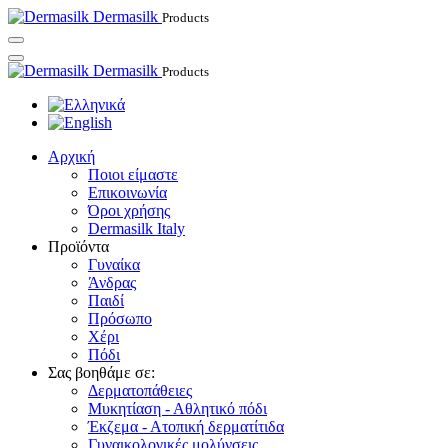
Dermasilk
Products
Dermasilk
Products
Αρχική
Ποιοι είμαστε
Επικοινωνία
Όροι χρήσης
Dermasilk Italy
Προϊόντα
Γυναίκα
Άνδρας
Παιδί
Πρόσωπο
Χέρι
Πόδι
Σας βοηθάμε σε:
Δερματοπάθειες
Μυκητίαση - Αθλητικό πόδι
Έκζεμα - Ατοπική δερματίτιδα
Γυναικολογικές μολύνσεις