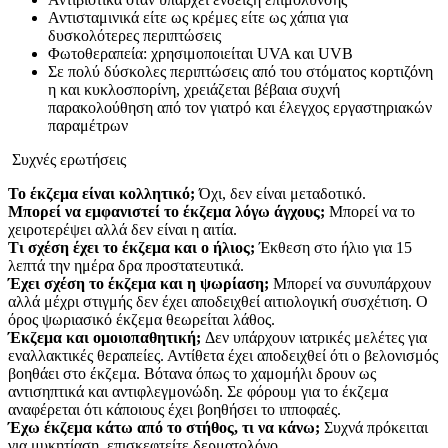
Αντισταμινικά είτε ως κρέμες είτε ως χάπια για
δυσκολότερες περιπτώσεις
Φωτοθεραπεία: χρησιμοποιείται UVA και UVB
Σε πολύ δύσκολες περιπτώσεις από του στόματος κορτιζόνη
η και κυκλοσπορίνη, χρειάζεται βέβαια συχνή
παρακολούθηση από τον γιατρό και έλεγχος εργαστηριακών
παραμέτρων
Συχνές ερωτήσεις
Το έκζεμα είναι κολλητικό;
Όχι, δεν είναι μεταδοτικό.
Μπορεί να εμφανιστεί το έκζεμα λόγω άγχους;
Μπορεί να το
χειροτερέψει αλλά δεν είναι η αιτία.
Τι σχέση έχει το έκζεμα και ο ήλιος;
Έκθεση στο ήλιο για 15
λεπτά την ημέρα δρα προστατευτικά.
Έχει σχέση το έκζεμα και η ψωρίαση;
Μπορεί να συνυπάρχουν
αλλά μέχρι στιγμής δεν έχει αποδειχθεί αιτιολογική συσχέτιση. Ο
όρος ψωριασικό έκζεμα θεωρείται λάθος.
Έκζεμα και ομοιοπαθητική;
Δεν υπάρχουν ιατρικές μελέτες για
εναλλακτικές θεραπείες. Αντίθετα έχει αποδειχθεί ότι ο βελονισμός
βοηθάει στο έκζεμα. Βότανα όπως το χαμομήλι δρουν ως
αντισηπτικά και αντιφλεγμονώδη. Σε φόρουμ για το έκζεμα
αναφέρεται ότι κάποιους έχει βοηθήσει το ιπποφαές.
Έχω έκζεμα κάτω από το στήθος, τι να κάνω;
Συχνά πρόκειται
για μυκητίαση, επισκεφτείτε δερματολόγο.