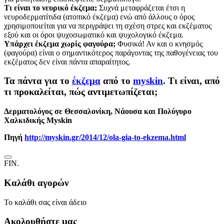
Τι είναι το νευρικό έκζεμα;
Συχνά μεταφράζεται έτσι η
νευροδερματίτιδα (ατοπικό έκζεμα) ενώ από άλλους ο όρος
χρησιμοποιείται για να περιγράψει τη σχέση στρες και εκζέματος
εξού και οι όροι ψυχοσωματικό και ψυχολογικό έκζεμα.
Υπάρχει έκζεμα χωρίς φαγούρα;
Φυσικά! Αν και ο κνησμός
(φαγούρα) είναι ο σημαντικότερος παράγοντας της παθογένειας του
εκζέματος δεν είναι πάντα απαραίτητος.
Τα πάντα για το
έκζεμα
από το
myskin
. Τι είναι, από
τι προκαλείται, πώς αντιμετωπίζεται;
Δερματολόγος σε Θεσσαλονίκη, Νάουσα και Πολύγυρο
Χαλκιδικής Myskin
Πηγή
http://myskin.gr/2014/12/ola-gia-to-ekzema.html
FIN.
Καλάθι αγορών
Το καλάθι σας είναι άδειο
Ακολουθήστε μας