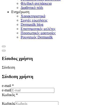
Φλεβική ανεπάρκεια
Διαβητικό πόδι
Ενημέρωση
Χαρακτηριστικά
Συχνές ερωτήσεις
Dermasilk blog
Επιστημονικές μελέτες
Προσωπικές μαρτυρίες
Ρουχισμός Dermasilk
Είσοδος χρήστη
Σύνδεση
Σύνδεση χρήστη
e-mail *
e-mail
Κωδικός *
Κωδικός