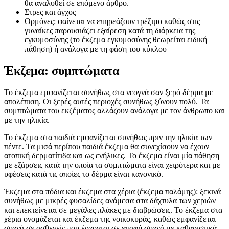
θα αναλυθεί σε επόμενο άρθρο.
Στρες και άγχος
Ορμόνες: φαίνεται να επηρεάζουν τρέξιμο καθώς στις
γυναίκες παρουσιάζει εξαίρεση κατά τη διάρκεια της
εγκυμοσύνης (το έκζεμα εγκυμοσύνης θεωρείται ειδική
πάθηση) ή ανάλογα με τη φάση του κύκλου
Έκζεμα: συμπτώματα
Το έκζεμα εμφανίζεται συνήθως στα νεογνά σαν ξερό δέρμα με
απολέπιση. Οι ξερές αυτές περιοχές συνήθως ξύνουν πολύ. Τα
συμπτώματα του εκζέματος αλλάζουν ανάλογα με τον άνθρωπο και
με την ηλικία.
Το έκζεμα στα παιδιά εμφανίζεται συνήθως πριν την ηλικία των
πέντε. Τα μισά περίπου παιδιά έκζεμα θα συνεχίσουν να έχουν
ατοπική δερματίτιδα και ως ενήλικες. Το έκζεμα είναι μία πάθηση
με εξάρσεις κατά την οποία τα συμπτώματα είναι χειρότερα και με
υφέσεις κατά τις οποίες το δέρμα είναι κανονικό.
Έκζεμα στα πόδια και έκζεμα στα χέρια (έκζεμα παλάμης):
ξεκινά
συνήθως με μικρές φυσαλίδες ανάμεσα στα δάχτυλα των χεριών
και επεκτείνεται σε μεγάλες πλάκες με διαβρώσεις. Το έκζεμα στα
χέρια ονομάζεται και έκζεμα της νοικοκυράς, καθώς εμφανίζεται
συχνά σε ασθενείς που έρχονται σε επαφή συχνά με καθαριστικά