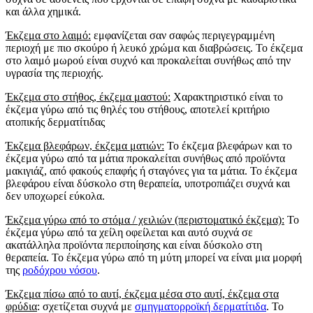
και άλλα χημικά.
Έκζεμα στο λαιμό:
εμφανίζεται σαν σαφώς περιγεγραμμένη
περιοχή με πιο σκούρο ή λευκό χρώμα και διαβρώσεις. Το έκζεμα
στο λαιμό μωρού είναι συχνό και προκαλείται συνήθως από την
υγρασία της περιοχής.
Έκζεμα στο στήθος, έκζεμα μαστού:
Χαρακτηριστικό είναι το
έκζεμα γύρω από τις θηλές του στήθους, αποτελεί κριτήριο
ατοπικής δερματίτιδας
Έκζεμα βλεφάρων, έκζεμα ματιών:
Το έκζεμα βλεφάρων και το
έκζεμα γύρω από τα μάτια προκαλείται συνήθως από προϊόντα
μακιγιάζ, από φακούς επαφής ή σταγόνες για τα μάτια. Το έκζεμα
βλεφάρου είναι δύσκολο στη θεραπεία, υποτροπιάζει συχνά και
δεν υποχωρεί εύκολα.
Έκζεμα γύρω από το στόμα / χειλιών (περιστοματικό έκζεμα):
Το
έκζεμα γύρω από τα χείλη οφείλεται και αυτό συχνά σε
ακατάλληλα προϊόντα περιποίησης και είναι δύσκολο στη
θεραπεία. Το έκζεμα γύρω από τη μύτη μπορεί να είναι μια μορφή
της
ροδόχρου νόσου
.
Έκζεμα πίσω από το αυτί, έκζεμα μέσα στο αυτί, έκζεμα στα
φρύδια
: σχετίζεται συχνά με
σμηγματορροϊκή δερματίτιδα
. Το