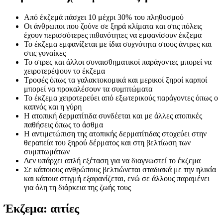
Από έκζεμά πάσχει 10 μέχρι 30% του πληθυσμού
Οι άνθρωποι που ζούνε σε ξηρά κλίματα και στις πόλεις
έχουν περισσότερες πιθανότητες να εμφανίσουν έκζεμα
Το έκζεμα εμφανίζεται με ίδια συχνότητα στους άντρες και
στις γυναίκες
Το στρες και άλλοι συναισθηματικοί παράγοντες μπορεί να
χειροτερέψουν το έκζεμα
Τροφές όπως τα γαλακτοκομικά και μερικοί ξηροί καρποί
μπορεί να προκαλέσουν τα συμπτώματα
Το έκζεμα χειροτερεύει από εξωτερικούς παράγοντες όπως ο
καπνός και η γύρη
Η ατοπική δερματίτιδα συνδέεται και με άλλες ατοπικές
παθήσεις όπως το άσθμα
Η αντιμετώπιση της ατοπικής δερματίτιδας στοχεύει στην
θεραπεία του ξηρού δέρματος και στη βελτίωση των
συμπτωμάτων
Δεν υπάρχει απλή εξέταση για να διαγνωστεί το έκζεμα
Σε κάποιους ανθρώπους βελτιώνεται σταδιακά με την ηλικία
και κάποια στιγμή εξαφανίζεται, ενώ σε άλλους παραμένει
για όλη τη διάρκεια της ζωής τους
Έκζεμα: αιτίες