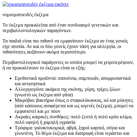
νομισματοειδές έκζεμα
Το έκζεμα προκαλείται από έναν συνδυασμό γενετικών και
περιβαλλοντολογικών παραγόντων.
Τα παιδιά είναι πιο πιθανό να εμφανίσουν έκζεμα αν ένας γονιός
είχε ατοπία. Αν και οι δύο γονείς έχουν τάση για αλλεργία, οι
πιθανότητες αυξάνουν ακόμα περισσότερο.
Περιβαντολλογικοί παράγοντες οι οποίοι μπορεί να χειροτερέψουν,
ή να προκαλέσουν το έκζεμα είναι οι εξής:
Ερεθιστικά προϊόντα: σαπούνια, σαμπουάν, απορρυπαντικά
και αντισηπτικά
Αλλεργιογόνα: ακάρεα της σκόνης, γύρη, τρίχες ζώων
(γνωστό ως έκζεμα από γάτα)
Μικρόβια: βακτήρια όπως ο σταφυλόκοκκος, ιοί και μύκητες
(από κάποιους αναφέρεται και ως ιογενές έκζεμα), μπορεί να
εμφανιστεί και με πύον
Ακραίες καιρικές συνθήκες: πολύ ζεστό ή πολύ κρύο κλίμα,
πολύ υψηλή ή χαμηλή υγρασία
Τρόφιμα: γαλακτοκομικά, αβγά, ξηροί καρποί, σόγια και
γλουτένη. Το θέμα έκζεμα και διατροφή είναι τεράστιο και