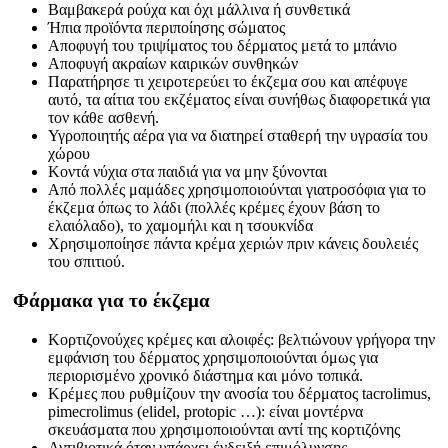
Βαμβακερά ρούχα και όχι μάλλινα ή συνθετικά
Ήπια προϊόντα περιποίησης σώματος
Αποφυγή του τριψίματος του δέρματος μετά το μπάνιο
Αποφυγή ακραίων καιρικών συνθηκών
Παρατήρησε τι χειροτερεύει το έκζεμα σου και απέφυγε
αυτό, τα αίτια του εκζέματος είναι συνήθως διαφορετικά για
τον κάθε ασθενή.
Υγροποιητής αέρα για να διατηρεί σταθερή την υγρασία του
χώρου
Κοντά νύχια στα παιδιά για να μην ξύνονται
Από πολλές μαμάδες χρησιμοποιούνται γιατροσόφια για το
έκζεμα όπως το λάδι (πολλές κρέμες έχουν βάση το
ελαιόλαδο), το χαμομήλι και η τσουκνίδα
Χρησιμοποίησε πάντα κρέμα χεριών πριν κάνεις δουλειές
του σπιτιού.
Φάρμακα για το έκζεμα
Κορτιζονούχες κρέμες και αλοιφές: βελτιώνουν γρήγορα την
εμφάνιση του δέρματος χρησιμοποιούνται όμως για
περιορισμένο χρονικό διάστημα και μόνο τοπικά.
Κρέμες που ρυθμίζουν την ανοσία του δέρματος tacrolimus,
pimecrolimus (elidel, protopic …): είναι μοντέρνα
σκευάσματα που χρησιμοποιούνται αντί της κορτιζόνης
Αντιβιοτικά όταν υπάρχει ένδειξή επιμόλυνσης