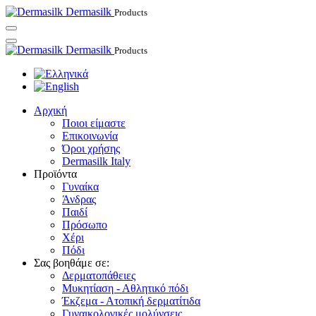
Dermasilk
Products
Dermasilk
Products
Αρχική
Ποιοι είμαστε
Επικοινωνία
Όροι χρήσης
Dermasilk Italy
Προϊόντα
Γυναίκα
Άνδρας
Παιδί
Πρόσωπο
Χέρι
Πόδι
Σας βοηθάμε σε:
Δερματοπάθειες
Μυκητίαση - Αθλητικό πόδι
Έκζεμα - Ατοπική δερματίτιδα
Γυναικολογικές μολύνσεις