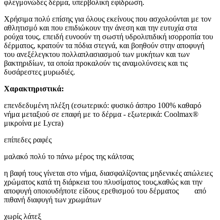
φλεγμονώδες δέρμα, υπερβολική εφίδρωση.
Χρήσιμα πολύ επίσης για όλους εκείνους που ασχολούνται με τον
αθλητισμό και που επιδιώκουν την άνεση και την ευτυχία στα
ρούχα τους, επειδή ευνοούν τη σωστή υδρολιπιδική ισορροπία του
δέρματος, κρατούν τα πόδια στεγνά, και βοηθούν στην αποφυγή
του ανεξέλεγκτου πολλαπλασιασμού των μυκήτων και των
βακτηριδίων, τα οποία προκαλούν τις αναμολύνσεις και τις
δυσάρεστες μυρωδιές.
Χαρακτηριστικά:
επενδεδυμένη πλέξη (εσωτερικό: φυσικό άσπρο 100% καθαρό
νήμα μεταξιού σε επαφή με το δέρμα - εξωτερικά: Coolmax®
μικροίνα με Lycra)
επίπεδες ραφές
μαλακό πολύ το πάνω μέρος της κάλτσας
η βαφή τους γίνεται στο νήμα, διασφαλίζοντας μηδενικές απώλειες
χρώματος κατά τη διάρκεια του πλυσίματος τους,καθώς και την
αποφυγή οποιουδήποτε είδους ερεθισμού του δέρματος από
πιθανή διαφυγή των χρωμάτων
χωρίς λάτεξ