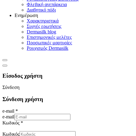
Φλεβική ανεπάρκεια
Διαβητικό πόδι
Ενημέρωση
Χαρακτηριστικά
Συχνές ερωτήσεις
Dermasilk blog
Επιστημονικές μελέτες
Προσωπικές μαρτυρίες
Ρουχισμός Dermasilk
Είσοδος χρήστη
Σύνδεση
Σύνδεση χρήστη
e-mail *
e-mail
Κωδικός *
Κωδικός