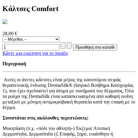
Κάλτσες Comfort
28,00 €
Κάντε μια ερώτηση για το προϊόν
Περιγραφή
Αυτές οι άνετες κάλτσες είναι μέρος της καινοτόμου σειράς
θεραπευτικής ένδυσης DermaSilk® (Ιατρικό Βοήθημα Κατηγορίας
1), που έχει σχεδιαστεί για άτομα με νοσήματα του δέρματος. Όλα
τα ρούχα της DermaSilk είναι κατασκευασμένα από καθαρή ινοΐνη
μεταξιού με μόνιμη αντιμικροβιακή θεραπεία κατά την επαφή με το
δέρμα.
Συνιστάται στις ακόλουθες περιπτώσεις:
Μυκητίαση (π.χ. «πόδι του αθλητή») Έκζεμα/ Ατοπική
Δερματίτιδα, Δερματίτιδα εξ Επαφής, ξηρό, ευαίσθητο ή