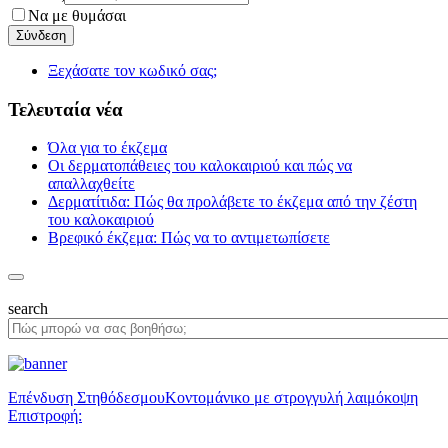
Να με θυμάσαι
Ξεχάσατε τον κωδικό σας;
Τελευταία νέα
Όλα για το έκζεμα
Οι δερματοπάθειες του καλοκαιριού και πώς να
απαλλαχθείτε
Δερματίτιδα: Πώς θα προλάβετε το έκζεμα από την ζέστη
του καλοκαιριού
Βρεφικό έκζεμα: Πώς να το αντιμετωπίσετε
search
Επένδυση Στηθόδεσμου
Κοντομάνικο με στρογγυλή λαιμόκοψη
Επιστροφή: