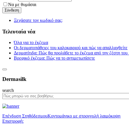
Να με θυμάσαι
Ξεχάσατε τον κωδικό σας;
Τελευταία νέα
Όλα για το έκζεμα
Οι δερματοπάθειες του καλοκαιριού και πώς να απαλλαχθείτε
Δερματίτιδα: Πώς θα προλάβετε το έκζεμα από την ζέστη του
Βρεφικό έκζεμα: Πώς να το αντιμετωπίσετε
Dermasilk
search
Επένδυση Στηθόδεσμου
Κοντομάνικο με στρογγυλή λαιμόκοψη
Επιστροφή: