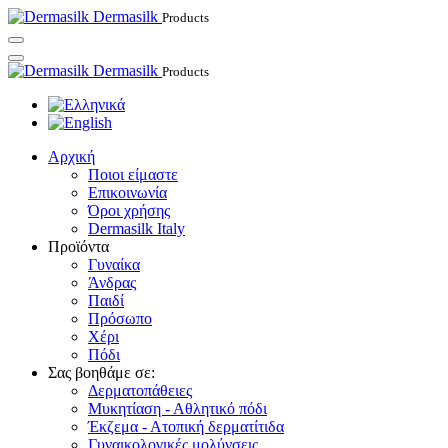
Dermasilk
Products
Dermasilk
Products
Αρχική
Ποιοι είμαστε
Επικοινωνία
Όροι χρήσης
Dermasilk Italy
Προϊόντα
Γυναίκα
Άνδρας
Παιδί
Πρόσωπο
Χέρι
Πόδι
Σας βοηθάμε σε:
Δερματοπάθειες
Μυκητίαση - Αθλητικό πόδι
Έκζεμα - Ατοπική δερματίτιδα
Γυναικολογικές μολύνσεις