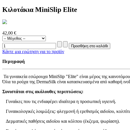
Κιλοτάκια MiniSlip Elite
42,00 €
Κάντε μια ερώτηση για το προϊόν
Περιγραφή
Τα γυναικεία εσώρουχα MiniSlip "Elite" είναι μέρος της καινοτόμο
Όλα τα ρούχα της DermaSilk είναι κατασκευασμένα από καθαρή ινοΐ
Συνιστάται στις ακόλουθες περιπτώσεις:
Γυναίκες που τις ενδιαφέρει ιδιαίτερα η προσωπική υγιεινή.
Γυναικολογικές λοιμώξεις: φλεγμονή ή ερεθισμός αιδοίου, κολπίτ
Δερματικές παθήσεις αιδοίου και κόλπου (έκζεμα, ψωρίαση).