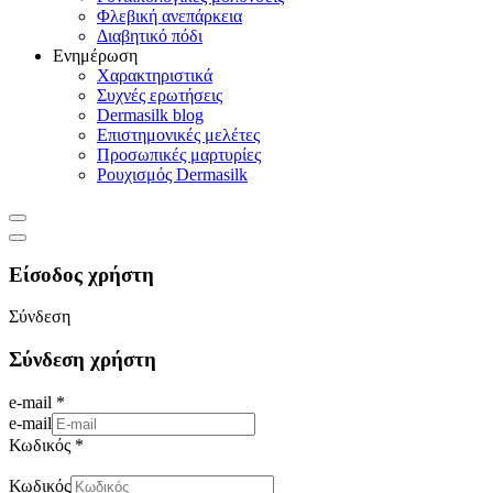
Φλεβική ανεπάρκεια
Διαβητικό πόδι
Ενημέρωση
Χαρακτηριστικά
Συχνές ερωτήσεις
Dermasilk blog
Επιστημονικές μελέτες
Προσωπικές μαρτυρίες
Ρουχισμός Dermasilk
Είσοδος χρήστη
Σύνδεση
Σύνδεση χρήστη
e-mail *
e-mail
Κωδικός *
Κωδικός