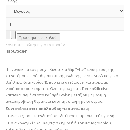
42,00 €
Κάντε μια ερώτηση για το προϊόν
Περιγραφή
Τα γυναικεία εσώρουχα Κιλοτάκια Slip "Elite" είναι μέρος της
καινοτόμου σειράς θεραπευτικής ένδυσης DermaSilk® (Ιατρικό
Βοήθημα Κατηγορίας 1), που έχει σχεδιαστεί για άτομα με
νοσήματα του δέρματος. Όλα τα ρούχα της DermaSilk είναι
κατασκευασμένα από καθαρή ινοΐνη μεταξιού με μόνιμη
αντιμικροβιακή θεραπεία κατά την επαφή με το δέρμα.
Συνιστάται στις ακόλουθες περιπτώσεις:
Γυναίκες που τις ενδιαφέρει ιδιαίτερα η προσωπική υγιεινή.
Γυναικολογικές λοιμώξεις: φλεγμονή ή ερεθισμός αιδοίου,
κολπίτιδα απλή ή υποτροπιάζουσα.