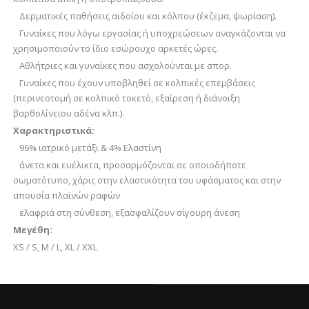
Δερματικές παθήσεις αιδοίου και κόλπου (έκζεμα, ψωρίαση).
Γυναίκες που λόγω εργασίας ή υποχρεώσεων αναγκάζονται να
χρησιμοποιούν το ίδιο εσώρουχο αρκετές ώρες.
Αθλήτριες και γυναίκες που ασχολούνται με σπορ.
Γυναίκες που έχουν υποβληθεί σε κολπικές επεμβάσεις
(περινεοτομή σε κολπικό τοκετό, εξαίρεση ή διάνοιξη
βαρθολίνειου αδένα κλπ.).
Χαρακτηριστικά:
96% ιατρικό μετάξι & 4% Ελαστίνη
άνετα και ευέλικτα, προσαρμόζονται σε οποιοδήποτε
σωματότυπο, χάρις στην ελαστικότητα του υφάσματος και στην
απουσία πλαϊνών ραφών
ελαφριά στη σύνθεση, εξασφαλίζουν σίγουρη άνεση
Μεγέθη:
XS / S, M / L, XL / XXL