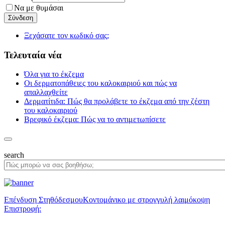
Να με θυμάσαι
Ξεχάσατε τον κωδικό σας;
Τελευταία νέα
Όλα για το έκζεμα
Οι δερματοπάθειες του καλοκαιριού και πώς να
απαλλαχθείτε
Δερματίτιδα: Πώς θα προλάβετε το έκζεμα από την ζέστη
του καλοκαιριού
Βρεφικό έκζεμα: Πώς να το αντιμετωπίσετε
search
Επένδυση Στηθόδεσμου
Κοντομάνικο με στρογγυλή λαιμόκοψη
Επιστροφή: