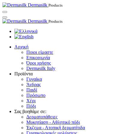
Dermasilk
Products
Dermasilk
Products
Αρχική
Ποιοι είμαστε
Επικοινωνία
Όροι χρήσης
Dermasilk Italy
Προϊόντα
Γυναίκα
Άνδρας
Παιδί
Πρόσωπο
Χέρι
Πόδι
Σας βοηθάμε σε:
Δερματοπάθειες
Μυκητίαση - Αθλητικό πόδι
Έκζεμα - Ατοπική δερματίτιδα
Γυναικολογικές μολύνσεις