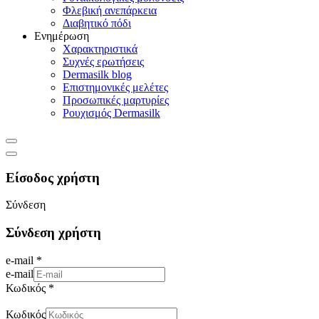
Φλεβική ανεπάρκεια
Διαβητικό πόδι
Ενημέρωση
Χαρακτηριστικά
Συχνές ερωτήσεις
Dermasilk blog
Επιστημονικές μελέτες
Προσωπικές μαρτυρίες
Ρουχισμός Dermasilk
Είσοδος χρήστη
Σύνδεση
Σύνδεση χρήστη
e-mail *
e-mail
Κωδικός *
Κωδικός