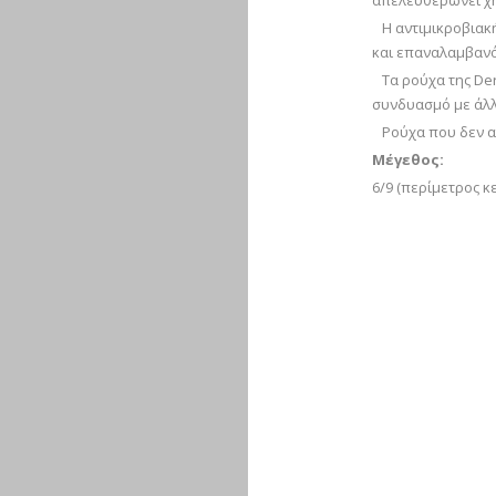
απελευθερώνει χη
Η αντιμικροβιακή
και επαναλαμβαν
Τα ρούχα της Der
συνδυασμό με άλλ
Ρούχα που δεν απ
Μέγεθος:
6/9 (περίμετρος κ