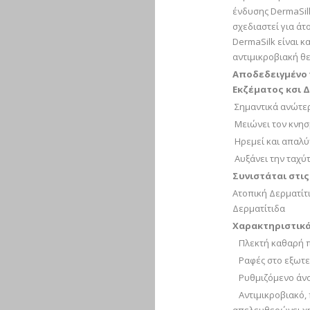
ένδυσης DermaSilk
σχεδιαστεί για άτ
DermaSilk είναι 
αντιμικροβιακή θ
Αποδεδειγμένο 
Εκζέματος κσι 
Σημαντικά ανώτερ
Μειώνει τον κνησ
Ηρεμεί και απαλύ
Αυξάνει την ταχύ
Συνιστάται στι
Ατοπική Δερματίτ
Δερµατίτιδα
Χαρακτηριστικά
Πλεκτή καθαρή π
Ραφές στο εξωτερ
Ρυθμιζόμενο άνοι
Αντιμικροβιακό, 