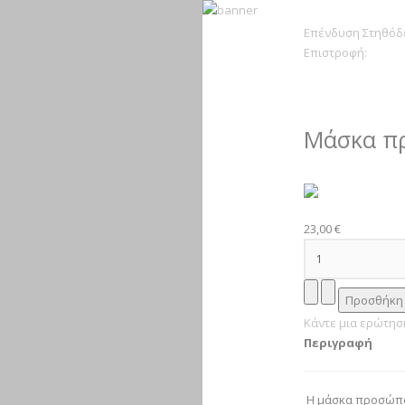
Επένδυση Στηθόδ
Επιστροφή:
Μάσκα π
23,00 €
Κάντε μια ερώτηση
Περιγραφή
Η μάσκα προσώπου