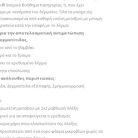
® (Ιατρικό Βοήθημα Κατηγορίας 1), που έχει
ομα με νοσήματα του δέρματος. Όλα τα ρούχα της
κατασκευασμένα από καθαρή ινοΐνη μεταξιού με μόνιμη
εραπεία κατά την επαφή με το δέρμα.
για την αποτελεσματική αντιμετώπιση
Δερματίτιδας.
ο από το βαμβάκι
μό και το ξύσιμο
νει το ερεθισμένο δέρμα
τητα επούλωσης
ς ακόλουθες περιπτώσεις:
ιδα, Δερματίτιδα εξ Επαφής, Σμηγματορροϊκή
:
ρωτεΐνη μεταξιού με 2x2 ραβδωτή πλέξη
ικό για να αποφεύγεται ο ερεθισμός
γμα χάρη στην ελαστικότητα της πλέξης
προστατεύει από ένα ευρύ φάσμα μικροβίων χωρίς να