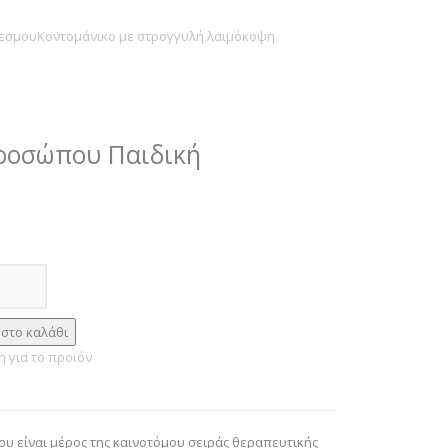
εσμου
Κοντομάνικο με στρογγυλή λαιμόκοψη
ροσώπου Παιδική
 για το προϊόν
 είναι μέρος της καινοτόμου σειράς θεραπευτικής