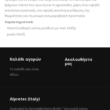
ψάχνουν πάντα την υγιεινή και τη φρεσκάδα, χάρη στην υψηλή
ικανότητα αναπνοής, την υψηλή ικανότητα ρύθμισης της
θερμότητας και τη μόνιμη αντιμικροβιακή προστασία.
Χαρακτηριστικά:
πλεκτή καθαρή ινοΐνη μεταξιού με πικέ πλέξη
χωρίς λατέξ
Καλάθι αγορών
Ακολουθήστε
μας
Το καλάθι σας είναι
άδειο
Alpretec (Italy)
Dedicated to DermaSilk Intimo Briefs: "
DermaSilk Intimo