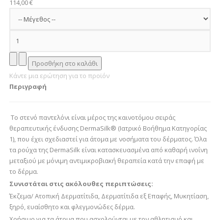
114,00 €
Κάντε μια ερώτηση για το προϊόν
Περιγραφή
Το στενό παντελόνι είναι μέρος της καινοτόμου σειράς
θεραπευτικής ένδυσης DermaSilk® (Ιατρικό Βοήθημα Κατηγορίας
1), που έχει σχεδιαστεί για άτομα με νοσήματα του δέρματος. Όλα
τα ρούχα της DermaSilk είναι κατασκευασμένα από καθαρή ινοΐνη
μεταξιού με μόνιμη αντιμικροβιακή θεραπεία κατά την επαφή με
το δέρμα.
Συνιστάται στις ακόλουθες περιπτώσεις:
Έκζεμα/ Ατοπική Δερματίτιδα, Δερματίτιδα εξ Επαφής, Μυκητίαση,
ξηρό, ευαίσθητο και φλεγμονώδες δέρμα.
Χρήσιμο για τα άτομα που ασχολούνται με τον αθλητισμό και