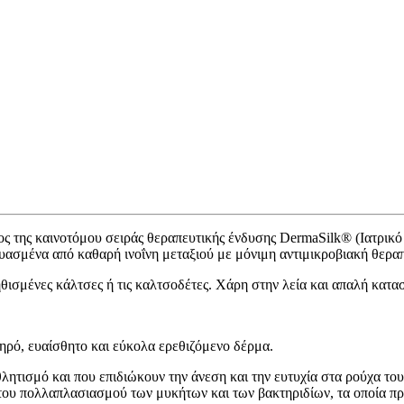
ρος της καινοτόμου σειράς θεραπευτικής ένδυσης DermaSilk® (Ιατρικό
υασμένα από καθαρή ινοΐνη μεταξιού με μόνιμη αντιμικροβιακή θεραπ
ηθισμένες κάλτσες ή τις καλτσοδέτες. Χάρη στην λεία και απαλή κατα
ξηρό, ευαίσθητο και εύκολα ερεθιζόμενο δέρμα.
λητισμό και που επιδιώκουν την άνεση και την ευτυχία στα ρούχα του
του πολλαπλασιασμού των μυκήτων και των βακτηριδίων, τα οποία πρ