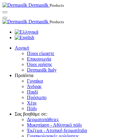
Dermasilk
Products
Dermasilk
Products
Αρχική
Ποιοι είμαστε
Επικοινωνία
Όροι χρήσης
Dermasilk Italy
Προϊόντα
Γυναίκα
Άνδρας
Παιδί
Πρόσωπο
Χέρι
Πόδι
Σας βοηθάμε σε:
Δερματοπάθειες
Μυκητίαση - Αθλητικό πόδι
Έκζεμα - Ατοπική δερματίτιδα
Γυναικολογικές μολύνσεις