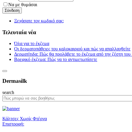
Να με θυμάσαι
Ξεχάσατε τον κωδικό σας;
Τελευταία νέα
Όλα για το έκζεμα
Οι δερματοπάθειες του καλοκαιριού και πώς να απαλλαχθείτε
Δερματίτιδα: Πώς θα προλάβετε το έκζεμα από την ζέστη του
Βρεφικό έκζεμα: Πώς να το αντιμετωπίσετε
Dermasilk
search
Κάλτσες Χωρίς Φτέρνα
Επιστροφή: