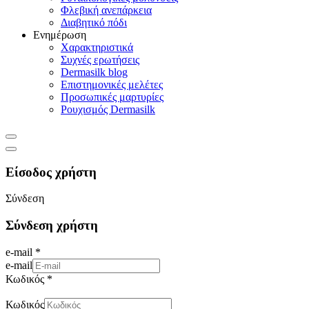
Φλεβική ανεπάρκεια
Διαβητικό πόδι
Ενημέρωση
Χαρακτηριστικά
Συχνές ερωτήσεις
Dermasilk blog
Επιστημονικές μελέτες
Προσωπικές μαρτυρίες
Ρουχισμός Dermasilk
Είσοδος χρήστη
Σύνδεση
Σύνδεση χρήστη
e-mail *
e-mail
Κωδικός *
Κωδικός