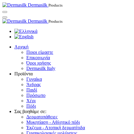
Dermasilk
Products
Dermasilk
Products
Αρχική
Ποιοι είμαστε
Επικοινωνία
Όροι χρήσης
Dermasilk Italy
Προϊόντα
Γυναίκα
Άνδρας
Παιδί
Πρόσωπο
Χέρι
Πόδι
Σας βοηθάμε σε:
Δερματοπάθειες
Μυκητίαση - Αθλητικό πόδι
Έκζεμα - Ατοπική δερματίτιδα
Γυναικολογικές μολύνσεις