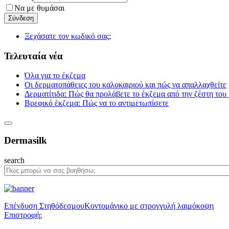
Να με θυμάσαι
Ξεχάσατε τον κωδικό σας;
Τελευταία νέα
Όλα για το έκζεμα
Οι δερματοπάθειες του καλοκαιριού και πώς να απαλλαχθείτε
Δερματίτιδα: Πώς θα προλάβετε το έκζεμα από την ζέστη του
Βρεφικό έκζεμα: Πώς να το αντιμετωπίσετε
Dermasilk
search
Επένδυση Στηθόδεσμου
Κοντομάνικο με στρογγυλή λαιμόκοψη
Επιστροφή: