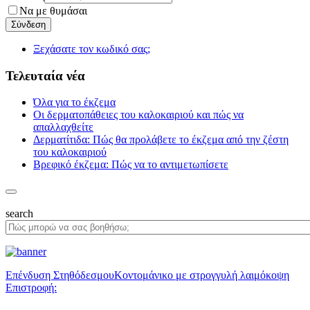
Να με θυμάσαι
Ξεχάσατε τον κωδικό σας;
Τελευταία νέα
Όλα για το έκζεμα
Οι δερματοπάθειες του καλοκαιριού και πώς να
απαλλαχθείτε
Δερματίτιδα: Πώς θα προλάβετε το έκζεμα από την ζέστη
του καλοκαιριού
Βρεφικό έκζεμα: Πώς να το αντιμετωπίσετε
search
Επένδυση Στηθόδεσμου
Κοντομάνικο με στρογγυλή λαιμόκοψη
Επιστροφή: