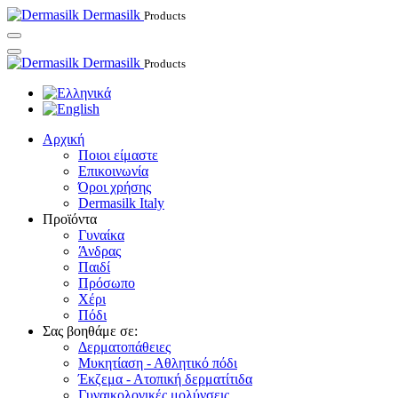
Dermasilk
Products
Dermasilk
Products
Αρχική
Ποιοι είμαστε
Επικοινωνία
Όροι χρήσης
Dermasilk Italy
Προϊόντα
Γυναίκα
Άνδρας
Παιδί
Πρόσωπο
Χέρι
Πόδι
Σας βοηθάμε σε:
Δερματοπάθειες
Μυκητίαση - Αθλητικό πόδι
Έκζεμα - Ατοπική δερματίτιδα
Γυναικολογικές μολύνσεις