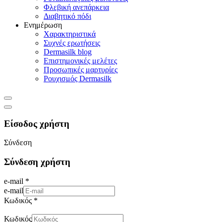
Φλεβική ανεπάρκεια
Διαβητικό πόδι
Ενημέρωση
Χαρακτηριστικά
Συχνές ερωτήσεις
Dermasilk blog
Επιστημονικές μελέτες
Προσωπικές μαρτυρίες
Ρουχισμός Dermasilk
Είσοδος χρήστη
Σύνδεση
Σύνδεση χρήστη
e-mail *
e-mail
Κωδικός *
Κωδικός