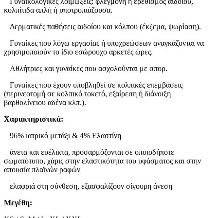
Γυναικολογικές λοιμώξεις: φλεγμονή ή ερεθισμός αιδοίου,
κολπίτιδα απλή ή υποτροπιάζουσα.
Δερματικές παθήσεις αιδοίου και κόλπου (έκζεμα, ψωρίαση).
Γυναίκες που λόγω εργασίας ή υποχρεώσεων αναγκάζονται να
χρησιμοποιούν το ίδιο εσώρουχο αρκετές ώρες.
Αθλήτριες και γυναίκες που ασχολούνται με σπορ.
Γυναίκες που έχουν υποβληθεί σε κολπικές επεμβάσεις
(περινεοτομή σε κολπικό τοκετό, εξαίρεση ή διάνοιξη
βαρθολίνειου αδένα κλπ.).
Χαρακτηριστικά:
96% ιατρικό μετάξι & 4% Ελαστίνη
άνετα και ευέλικτα, προσαρμόζονται σε οποιοδήποτε
σωματότυπο, χάρις στην ελαστικότητα του υφάσματος και στην
απουσία πλαϊνών ραφών
ελαφριά στη σύνθεση, εξασφαλίζουν σίγουρη άνεση
Μεγέθη: