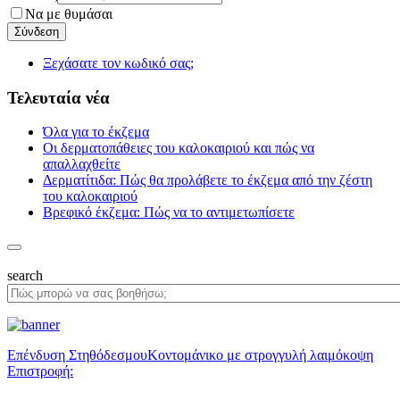
Να με θυμάσαι
Ξεχάσατε τον κωδικό σας;
Τελευταία νέα
Όλα για το έκζεμα
Οι δερματοπάθειες του καλοκαιριού και πώς να
απαλλαχθείτε
Δερματίτιδα: Πώς θα προλάβετε το έκζεμα από την ζέστη
του καλοκαιριού
Βρεφικό έκζεμα: Πώς να το αντιμετωπίσετε
search
Επένδυση Στηθόδεσμου
Κοντομάνικο με στρογγυλή λαιμόκοψη
Επιστροφή: