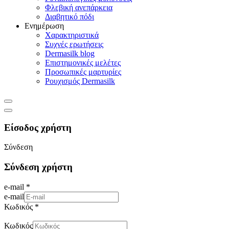
Φλεβική ανεπάρκεια
Διαβητικό πόδι
Ενημέρωση
Χαρακτηριστικά
Συχνές ερωτήσεις
Dermasilk blog
Επιστημονικές μελέτες
Προσωπικές μαρτυρίες
Ρουχισμός Dermasilk
Είσοδος χρήστη
Σύνδεση
Σύνδεση χρήστη
e-mail *
e-mail
Κωδικός *
Κωδικός