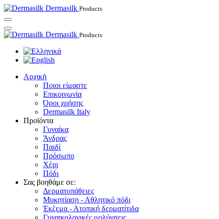
Dermasilk
Products
Dermasilk
Products
Αρχική
Ποιοι είμαστε
Επικοινωνία
Όροι χρήσης
Dermasilk Italy
Προϊόντα
Γυναίκα
Άνδρας
Παιδί
Πρόσωπο
Χέρι
Πόδι
Σας βοηθάμε σε:
Δερματοπάθειες
Μυκητίαση - Αθλητικό πόδι
Έκζεμα - Ατοπική δερματίτιδα
Γυναικολογικές μολύνσεις