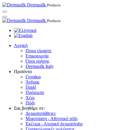
Dermasilk
Products
Dermasilk
Products
Αρχική
Ποιοι είμαστε
Επικοινωνία
Όροι χρήσης
Dermasilk Italy
Προϊόντα
Γυναίκα
Άνδρας
Παιδί
Πρόσωπο
Χέρι
Πόδι
Σας βοηθάμε σε:
Δερματοπάθειες
Μυκητίαση - Αθλητικό πόδι
Έκζεμα - Ατοπική δερματίτιδα
Γυναικολογικές μολύνσεις