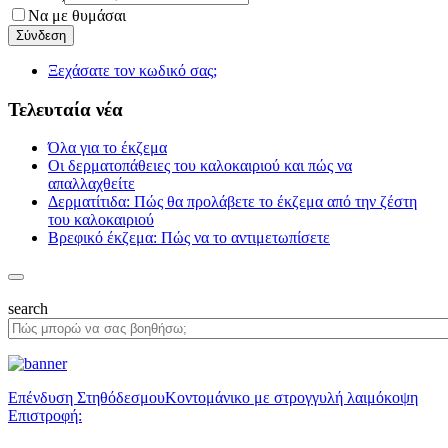
Να με θυμάσαι
Ξεχάσατε τον κωδικό σας;
Τελευταία νέα
Όλα για το έκζεμα
Οι δερματοπάθειες του καλοκαιριού και πώς να
απαλλαχθείτε
Δερματίτιδα: Πώς θα προλάβετε το έκζεμα από την ζέστη
του καλοκαιριού
Βρεφικό έκζεμα: Πώς να το αντιμετωπίσετε
search
Επένδυση Στηθόδεσμου
Κοντομάνικο με στρογγυλή λαιμόκοψη
Επιστροφή: