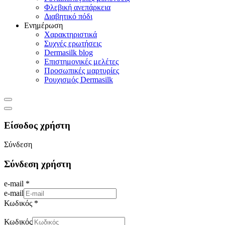
Φλεβική ανεπάρκεια
Διαβητικό πόδι
Ενημέρωση
Χαρακτηριστικά
Συχνές ερωτήσεις
Dermasilk blog
Επιστημονικές μελέτες
Προσωπικές μαρτυρίες
Ρουχισμός Dermasilk
Είσοδος χρήστη
Σύνδεση
Σύνδεση χρήστη
e-mail *
e-mail
Κωδικός *
Κωδικός