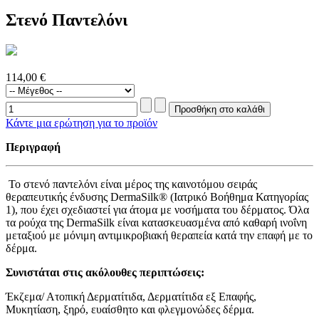
Στενό Παντελόνι
114,00 €
Κάντε μια ερώτηση για το προϊόν
Περιγραφή
Το στενό παντελόνι είναι μέρος της καινοτόμου σειράς
θεραπευτικής ένδυσης DermaSilk® (Ιατρικό Βοήθημα Κατηγορίας
1), που έχει σχεδιαστεί για άτομα με νοσήματα του δέρματος. Όλα
τα ρούχα της DermaSilk είναι κατασκευασμένα από καθαρή ινοΐνη
μεταξιού με μόνιμη αντιμικροβιακή θεραπεία κατά την επαφή με το
δέρμα.
Συνιστάται στις ακόλουθες περιπτώσεις:
Έκζεμα/ Ατοπική Δερματίτιδα, Δερματίτιδα εξ Επαφής,
Μυκητίαση, ξηρό, ευαίσθητο και φλεγμονώδες δέρμα.