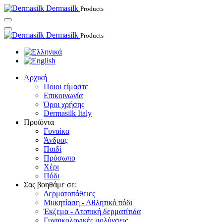
Dermasilk
Products
Dermasilk
Products
Αρχική
Ποιοι είμαστε
Επικοινωνία
Όροι χρήσης
Dermasilk Italy
Προϊόντα
Γυναίκα
Άνδρας
Παιδί
Πρόσωπο
Χέρι
Πόδι
Σας βοηθάμε σε:
Δερματοπάθειες
Μυκητίαση - Αθλητικό πόδι
Έκζεμα - Ατοπική δερματίτιδα
Γυναικολογικές μολύνσεις