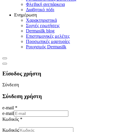
Φλεβική ανεπάρκεια
Διαβητικό πόδι
Ενημέρωση
Χαρακτηριστικά
Συχνές ερωτήσεις
Dermasilk blog
Επιστημονικές μελέτες
Προσωπικές μαρτυρίες
Ρουχισμός Dermasilk
Είσοδος χρήστη
Σύνδεση
Σύνδεση χρήστη
e-mail *
e-mail
Κωδικός *
Κωδικός