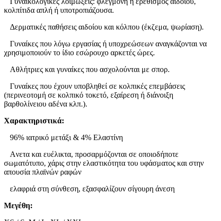
Γυναικολογικές λοιμώξεις: φλεγμονή ή ερεθισμός αιδοίου,
κολπίτιδα απλή ή υποτροπιάζουσα.
Δερματικές παθήσεις αιδοίου και κόλπου (έκζεμα, ψωρίαση).
Γυναίκες που λόγω εργασίας ή υποχρεώσεων αναγκάζονται να
χρησιμοποιούν το ίδιο εσώρουχο αρκετές ώρες.
Αθλήτριες και γυναίκες που ασχολούνται με σπορ.
Γυναίκες που έχουν υποβληθεί σε κολπικές επεμβάσεις
(περινεοτομή σε κολπικό τοκετό, εξαίρεση ή διάνοιξη
βαρθολίνειου αδένα κλπ.).
Χαρακτηριστικά:
96% ιατρικό μετάξι & 4% Ελαστίνη
Aνετα και ευέλικτα, προσαρμόζονται σε οποιοδήποτε
σωματότυπο, χάρις στην ελαστικότητα του υφάσματος και στην
απουσία πλαϊνών ραφών
ελαφριά στη σύνθεση, εξασφαλίζουν σίγουρη άνεση
Μεγέθη: