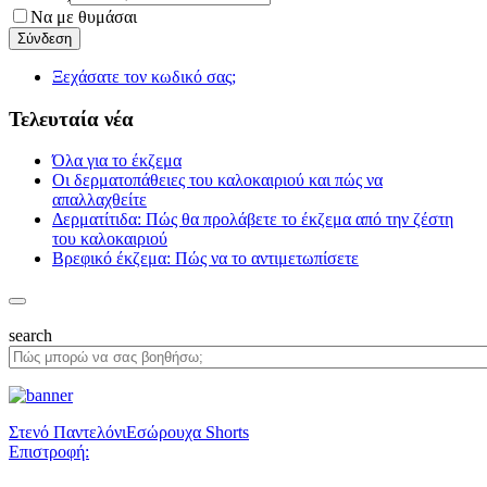
Να με θυμάσαι
Ξεχάσατε τον κωδικό σας;
Τελευταία νέα
Όλα για το έκζεμα
Οι δερματοπάθειες του καλοκαιριού και πώς να
απαλλαχθείτε
Δερματίτιδα: Πώς θα προλάβετε το έκζεμα από την ζέστη
του καλοκαιριού
Βρεφικό έκζεμα: Πώς να το αντιμετωπίσετε
search
Στενό Παντελόνι
Εσώρουχα Shorts
Επιστροφή: