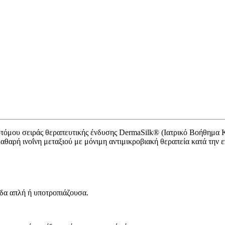
νοτόμου σειράς θεραπευτικής ένδυσης DermaSilk® (Ιατρικό Βοήθημα Κ
αθαρή ινοΐνη μεταξιού με μόνιμη αντιμικροβιακή θεραπεία κατά την 
ιδα απλή ή υποτροπιάζουσα.