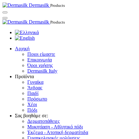
Dermasilk
Products
Dermasilk
Products
Αρχική
Ποιοι είμαστε
Επικοινωνία
Όροι χρήσης
Dermasilk Italy
Προϊόντα
Γυναίκα
Άνδρας
Παιδί
Πρόσωπο
Χέρι
Πόδι
Σας βοηθάμε σε:
Δερματοπάθειες
Μυκητίαση - Αθλητικό πόδι
Έκζεμα - Ατοπική δερματίτιδα
Γυναικολογικές μολύνσεις