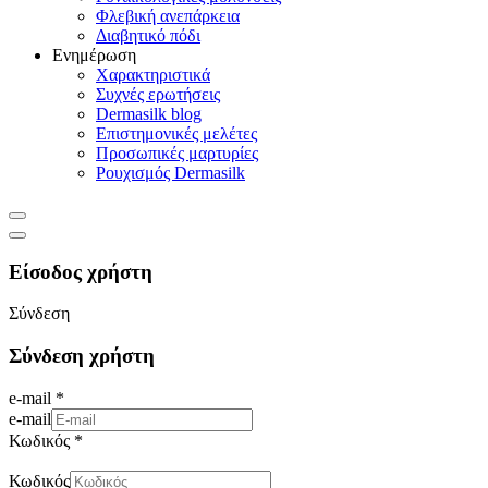
Φλεβική ανεπάρκεια
Διαβητικό πόδι
Ενημέρωση
Χαρακτηριστικά
Συχνές ερωτήσεις
Dermasilk blog
Επιστημονικές μελέτες
Προσωπικές μαρτυρίες
Ρουχισμός Dermasilk
Είσοδος χρήστη
Σύνδεση
Σύνδεση χρήστη
e-mail *
e-mail
Κωδικός *
Κωδικός