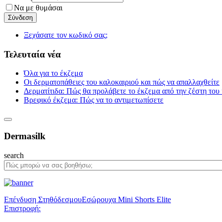
Να με θυμάσαι
Ξεχάσατε τον κωδικό σας;
Τελευταία νέα
Όλα για το έκζεμα
Οι δερματοπάθειες του καλοκαιριού και πώς να απαλλαχθείτε
Δερματίτιδα: Πώς θα προλάβετε το έκζεμα από την ζέστη του
Βρεφικό έκζεμα: Πώς να το αντιμετωπίσετε
Dermasilk
search
Επένδυση Στηθόδεσμου
Εσώρουχα Mini Shorts Elite
Επιστροφή: