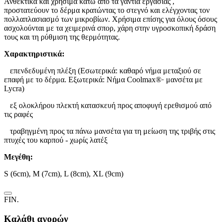
Ανθεκτικά και χρήσιμα κάτω από τα γάντια εργασίας ,
προστατεύουν το δέρμα κρατώντας το στεγνό και ελέγχοντας τον
πολλαπλασιασμό των μικροβίων. Χρήσιμα επίσης για όλους όσους
ασχολούνται με τα χειμερινά σπορ, χάρη στην υγροσκοπική δράση
τους και τη ρύθμιση της θερμότητας.
Χαρακτηριστικά:
επενδεδυμένη πλέξη (Εσωτερικά: καθαρό νήμα μεταξιού σε
επαφή με το δέρμα. Εξωτερικά: Νήμα Coolmax®· μανσέτα με
Lycra)
εξ ολοκλήρου πλεκτή κατασκευή προς αποφυγή ερεθισμού από
τις ραφές
τραβηγμένη προς τα πάνω μανσέτα για τη μείωση της τριβής στις
πτυχές του καρπού - χωρίς λατέξ
Μεγέθη:
S (6cm), M (7cm), L (8cm), XL (9cm)
FIN.
Καλάθι αγορών