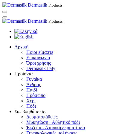
Dermasilk
Products
Dermasilk
Products
Αρχική
Ποιοι είμαστε
Επικοινωνία
Όροι χρήσης
Dermasilk Italy
Προϊόντα
Γυναίκα
Άνδρας
Παιδί
Πρόσωπο
Χέρι
Πόδι
Σας βοηθάμε σε:
Δερματοπάθειες
Μυκητίαση - Αθλητικό πόδι
Έκζεμα - Ατοπική δερματίτιδα
Γυναικολογικές μολύνσεις