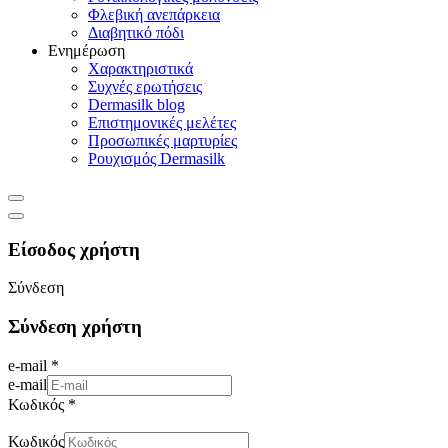
Φλεβική ανεπάρκεια
Διαβητικό πόδι
Ενημέρωση
Χαρακτηριστικά
Συχνές ερωτήσεις
Dermasilk blog
Επιστημονικές μελέτες
Προσωπικές μαρτυρίες
Ρουχισμός Dermasilk
Είσοδος χρήστη
Σύνδεση
Σύνδεση χρήστη
e-mail *
e-mail
Κωδικός *
Κωδικός