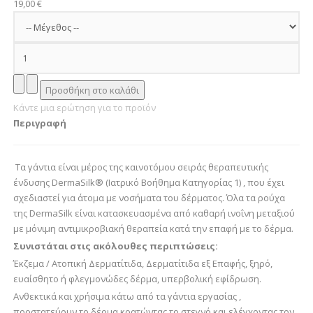
19,00 €
Κάντε μια ερώτηση για το προϊόν
Περιγραφή
Τα γάντια είναι μέρος της καινοτόμου σειράς θεραπευτικής
ένδυσης DermaSilk® (Ιατρικό Βοήθημα Κατηγορίας 1) , που έχει
σχεδιαστεί για άτομα με νοσήματα του δέρματος. Όλα τα ρούχα
της DermaSilk είναι κατασκευασμένα από καθαρή ινοΐνη μεταξιού
με μόνιμη αντιμικροβιακή θεραπεία κατά την επαφή με το δέρμα.
Συνιστάται στις ακόλουθες περιπτώσεις:
Έκζεμα / Ατοπική Δερματίτιδα, Δερματίτιδα εξ Επαφής, ξηρό,
ευαίσθητο ή φλεγμονώδες δέρμα, υπερβολική εφίδρωση.
Ανθεκτικά και χρήσιμα κάτω από τα γάντια εργασίας ,
προστατεύουν το δέρμα κρατώντας το στεγνό και ελέγχοντας τον