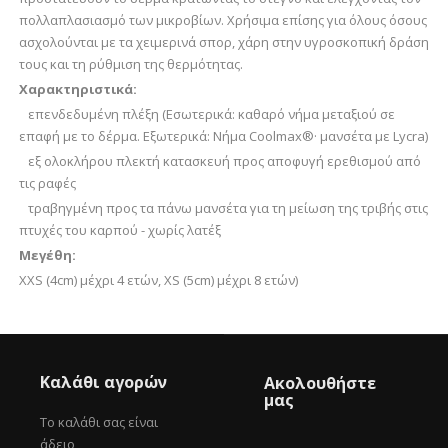
πολλαπλασιασμό των μικροβίων. Χρήσιμα επίσης για όλους όσους
ασχολούνται με τα χειμερινά σπορ, χάρη στην υγροσκοπική δράση
τους και τη ρύθμιση της θερμότητας.
Χαρακτηριστικά:
επενδεδυμένη πλέξη (Εσωτερικά: καθαρό νήμα μεταξιού σε
επαφή με το δέρμα. Εξωτερικά: Νήμα Coolmax®· μανσέτα με Lycra)
εξ ολοκλήρου πλεκτή κατασκευή προς αποφυγή ερεθισμού από
τις ραφές
τραβηγμένη προς τα πάνω μανσέτα για τη μείωση της τριβής στις
πτυχές του καρπού - χωρίς λατέξ
Μεγέθη:
XXS (4cm) μέχρι 4 ετών, XS (5cm) μέχρι 8 ετών)
Καλάθι αγορών
Ακολουθήστε
μας
Το καλάθι σας είναι
άδειο