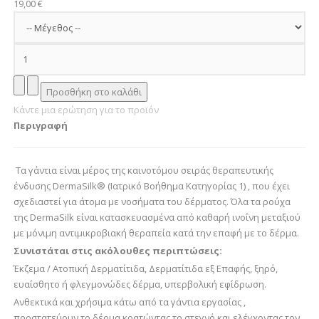
19,00 €
Κάντε μια ερώτηση για το προϊόν
Περιγραφή
Τα γάντια είναι μέρος της καινοτόμου σειράς θεραπευτικής
ένδυσης DermaSilk® (Ιατρικό Βοήθημα Κατηγορίας 1) , που έχει
σχεδιαστεί για άτομα με νοσήματα του δέρματος. Όλα τα ρούχα
της DermaSilk είναι κατασκευασμένα από καθαρή ινοΐνη μεταξιού
με μόνιμη αντιμικροβιακή θεραπεία κατά την επαφή με το δέρμα.
Συνιστάται στις ακόλουθες περιπτώσεις:
Έκζεμα / Ατοπική Δερματίτιδα, Δερματίτιδα εξ Επαφής, ξηρό,
ευαίσθητο ή φλεγμονώδες δέρμα, υπερβολική εφίδρωση.
Ανθεκτικά και χρήσιμα κάτω από τα γάντια εργασίας ,
προστατεύουν το δέρμα κρατώντας το στεγνό και ελέγχοντας τον