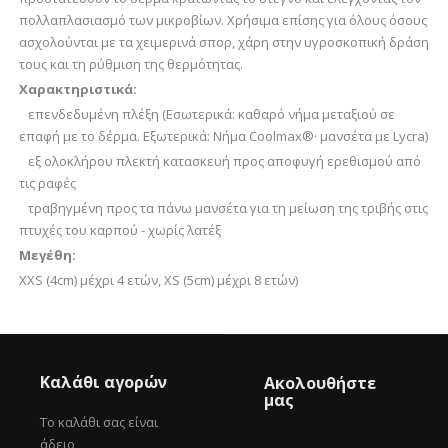
πολλαπλασιασμό των μικροβίων. Χρήσιμα επίσης για όλους όσους
ασχολούνται με τα χειμερινά σπορ, χάρη στην υγροσκοπική δράση
τους και τη ρύθμιση της θερμότητας.
Χαρακτηριστικά:
επενδεδυμένη πλέξη (Εσωτερικά: καθαρό νήμα μεταξιού σε
επαφή με το δέρμα. Εξωτερικά: Νήμα Coolmax®· μανσέτα με Lycra)
εξ ολοκλήρου πλεκτή κατασκευή προς αποφυγή ερεθισμού από
τις ραφές
τραβηγμένη προς τα πάνω μανσέτα για τη μείωση της τριβής στις
πτυχές του καρπού - χωρίς λατέξ
Μεγέθη:
XXS (4cm) μέχρι 4 ετών, XS (5cm) μέχρι 8 ετών)
Καλάθι αγορών
Ακολουθήστε
μας
Το καλάθι σας είναι
άδειο