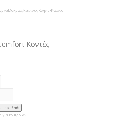
έρνα
Μακριές Κάλτσες Χωρίς Φτέρνα
Comfort Κοντές
 για το προϊόν