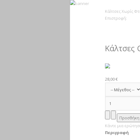
Κάλτσες Χωρίς Φτ
Επιστροφή:
Κάλτσες 
28,00 €
Κάντε μια ερώτηση
Περιγραφή