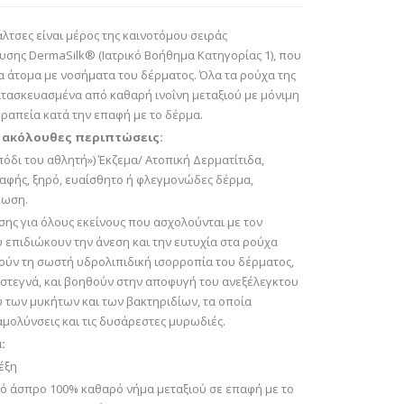
άλτσες είναι μέρος της καινοτόμου σειράς
υσης DermaSilk® (Ιατρικό Βοήθημα Κατηγορίας 1), που
ια άτομα με νοσήματα του δέρματος. Όλα τα ρούχα της
κατασκευασμένα από καθαρή ινοΐνη μεταξιού με μόνιμη
εραπεία κατά την επαφή με το δέρμα.
ς ακόλουθες περιπτώσεις:
πόδι του αθλητή») Έκζεμα/ Ατοπική Δερματίτιδα,
παφής, ξηρό, ευαίσθητο ή φλεγμονώδες δέρμα,
ρωση.
σης για όλους εκείνους που ασχολούνται με τον
 επιδιώκουν την άνεση και την ευτυχία στα ρούχα
οούν τη σωστή υδρολιπιδική ισορροπία του δέρματος,
 στεγνά, και βοηθούν στην αποφυγή του ανεξέλεγκτου
των μυκήτων και των βακτηριδίων, τα οποία
μολύνσεις και τις δυσάρεστες μυρωδιές.
:
έξη
κό άσπρο 100% καθαρό νήμα μεταξιού σε επαφή με το