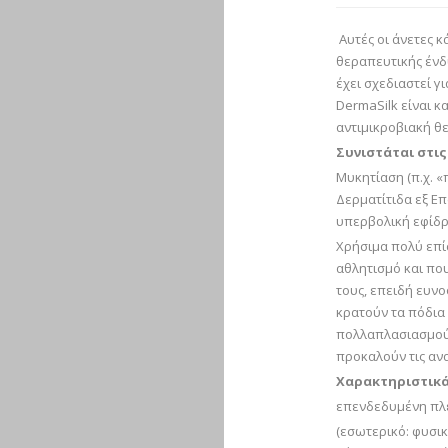
Αυτές οι άνετες κ
θεραπευτικής ένδ
έχει σχεδιαστεί γ
DermaSilk είναι 
αντιμικροβιακή θ
Συνιστάται στι
Μυκητίαση (π.χ. «
Δερματίτιδα εξ Ε
υπερβολική εφίδ
Χρήσιμα πολύ επί
αθλητισμό και που
τους, επειδή ευν
κρατούν τα πόδια
πολλαπλασιασμού 
προκαλούν τις ανα
Χαρακτηριστικά
επενδεδυμένη πλ
(εσωτερικό: φυσι