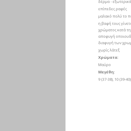
δέρμα - εξωτερικά
επίπεδες ραφές
μαλακό πολύ το π
η βαφή τους γίνετ
χρώματος κατά τη 
αποφυγή οποιουδ
διαφυγή των χρω
χωρίς λάτεξ
Χρώματα:
Mαύρο
Μεγέθη:
9 (37-38), 10 (39-40)