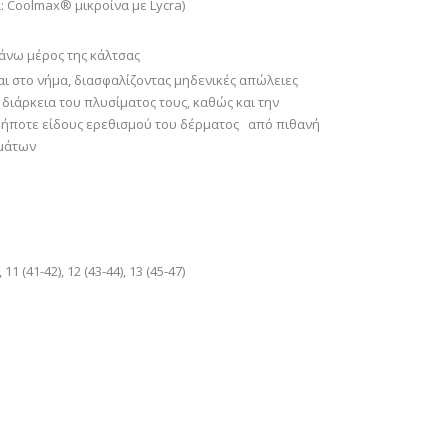
: Coolmax® μικροίνα με Lycra)
άνω μέρος της κάλτσας
αι στο νήμα, διασφαλίζοντας μηδενικές απώλειες
διάρκεια του πλυσίματος τους, καθώς και την
ήποτε είδους ερεθισμού του δέρματος από πιθανή
μάτων
, 11 (41-42), 12 (43-44), 13 (45-47)