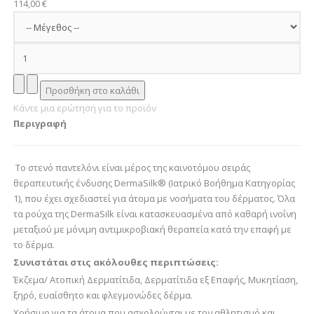
114,00 €
Κάντε μια ερώτηση για το προϊόν
Περιγραφή
Το στενό παντελόνι είναι μέρος της καινοτόμου σειράς
θεραπευτικής ένδυσης DermaSilk® (Ιατρικό Βοήθημα Κατηγορίας
1), που έχει σχεδιαστεί για άτομα με νοσήματα του δέρματος. Όλα
τα ρούχα της DermaSilk είναι κατασκευασμένα από καθαρή ινοΐνη
μεταξιού με μόνιμη αντιμικροβιακή θεραπεία κατά την επαφή με
το δέρμα.
Συνιστάται στις ακόλουθες περιπτώσεις:
Έκζεμα/ Ατοπική Δερματίτιδα, Δερματίτιδα εξ Επαφής, Μυκητίαση,
ξηρό, ευαίσθητο και φλεγμονώδες δέρμα.
Χρήσιμο για τα άτομα που ασχολούνται με τον αθλητισμό και