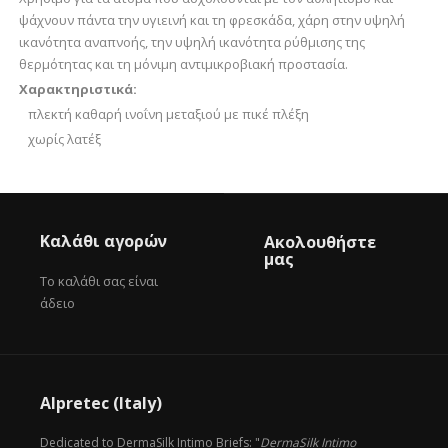
ψάχνουν πάντα την υγιεινή και τη φρεσκάδα, χάρη στην υψηλή
ικανότητα αναπνοής, την υψηλή ικανότητα ρύθμισης της
θερμότητας και τη μόνιμη αντιμικροβιακή προστασία.
Χαρακτηριστικά:
πλεκτή καθαρή ινοΐνη μεταξιού με πικέ πλέξη
χωρίς λατέξ
Καλάθι αγορών
Ακολουθήστε
μας
Το καλάθι σας είναι
άδειο
Alpretec (Italy)
Dedicated to DermaSilk Intimo Briefs: "
DermaSilk Intimo