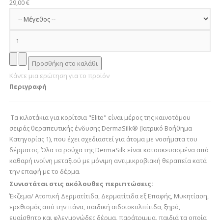
29,00 €
Κάντε μια ερώτηση για το προϊόν
Περιγραφή
Τα κιλοτάκια για κορίτσια "Elite" είναι μέρος της καινοτόμου
σειράς θεραπευτικής ένδυσης DermaSilk® (Ιατρικό Βοήθημα
Κατηγορίας 1), που έχει σχεδιαστεί για άτομα με νοσήματα του
δέρματος. Όλα τα ρούχα της DermaSilk είναι κατασκευασμένα από
καθαρή ινοΐνη μεταξιού με μόνιμη αντιμικροβιακή θεραπεία κατά
την επαφή με το δέρμα.
Συνιστάται στις ακόλουθες περιπτώσεις:
Έκζεμα/ Ατοπική Δερματίτιδα, Δερματίτιδα εξ Επαφής, Μυκητίαση,
ερεθισμός από την πάνα, παιδική αιδοιοκολπίτιδα, ξηρό,
ευαίσθητο και φλεγμονώδες δέρμα, παράτριμμα, παιδιά τα οποία