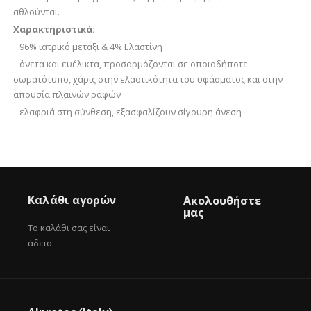
αθλούνται.
Χαρακτηριστικά:
96% ιατρικό μετάξι & 4% Ελαστίνη
άνετα και ευέλικτα, προσαρμόζονται σε οποιοδήποτε
σωματότυπο, χάρις στην ελαστικότητα του υφάσματος και στην
απουσία πλαϊνών ραφών
ελαφριά στη σύνθεση, εξασφαλίζουν σίγουρη άνεση
Καλάθι αγορών
Ακολουθήστε
μας
Το καλάθι σας είναι
άδειο