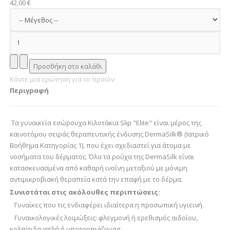
42,00 €
Κάντε μια ερώτηση για το προϊόν
Περιγραφή
Τα γυναικεία εσώρουχα Κιλοτάκια Slip "Elite" είναι μέρος της
καινοτόμου σειράς θεραπευτικής ένδυσης DermaSilk® (Ιατρικό
Βοήθημα Κατηγορίας 1), που έχει σχεδιαστεί για άτομα με
νοσήματα του δέρματος. Όλα τα ρούχα της DermaSilk είναι
κατασκευασμένα από καθαρή ινοΐνη μεταξιού με μόνιμη
αντιμικροβιακή θεραπεία κατά την επαφή με το δέρμα.
Συνιστάται στις ακόλουθες περιπτώσεις:
Γυναίκες που τις ενδιαφέρει ιδιαίτερα η προσωπική υγιεινή.
Γυναικολογικές λοιμώξεις: φλεγμονή ή ερεθισμός αιδοίου,
κολπίτιδα απλή ή υποτροπιάζουσα.