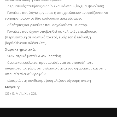
Δερματικές παθήσεις αιδοίου και κόλπου (έκζεμα, ψωρίαση).
Γυναίκες που λόγω εργασίας ή υποχρεώσεων αναγκάζονται να
χρησιμοποιούν το ίδιο εσώρουχο αρκετές ώρες.
Αθλήτριες και γυναίκες που ασχολούνται με σπορ.
Γυναίκες που έχουν υποβληθεί σε κολπικές επεμβάσεις
(περινεοτομή σε κολπικό τοκετό, εξαίρεση ή διάνοιξη
βαρθολίνειου αδένα κλπ.).
Χαρακτηριστικά:
96% ιατρικό μετάξι & 4% Ελαστίνη
άνετα και ευέλικτα, προσαρμόζονται σε οποιοδήποτε
σωματότυπο, χάρις στην ελαστικότητα του υφάσματος και στην
απουσία πλαϊνών ραφών
ελαφριά στη σύνθεση, εξασφαλίζουν σίγουρη άνεση
Μεγέθη:
XS / S, M / L, XL / XXL