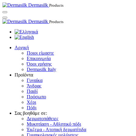
Dermasilk
Products
Dermasilk
Products
Αρχική
Ποιοι είμαστε
Επικοινωνία
Όροι χρήσης
Dermasilk Italy
Προϊόντα
Γυναίκα
Άνδρας
Παιδί
Πρόσωπο
Χέρι
Πόδι
Σας βοηθάμε σε:
Δερματοπάθειες
Μυκητίαση - Αθλητικό πόδι
Έκζεμα - Ατοπική δερματίτιδα
Γυναικολογικές μολύνσεις