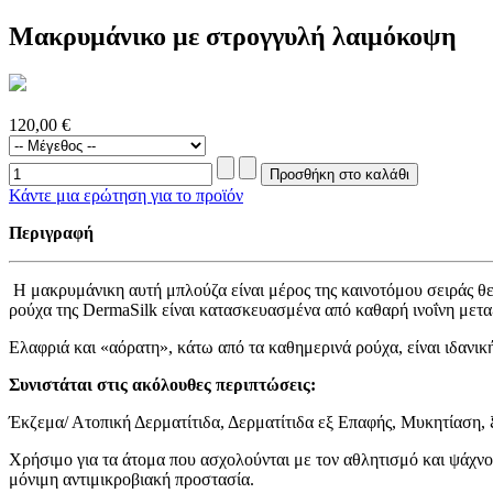
Μακρυμάνικο με στρογγυλή λαιμόκοψη
120,00 €
Κάντε μια ερώτηση για το προϊόν
Περιγραφή
Η μακρυμάνικη αυτή μπλούζα είναι μέρος της καινοτόμου σειράς θε
ρούχα της DermaSilk είναι κατασκευασμένα από καθαρή ινοΐνη μετα
Ελαφριά και «αόρατη», κάτω από τα καθημερινά ρούχα, είναι ιδανική 
Συνιστάται στις ακόλουθες περιπτώσεις:
Έκζεμα/ Ατοπική Δερματίτιδα, Δερματίτιδα εξ Επαφής, Μυκητίαση,
Χρήσιμο για τα άτομα που ασχολούνται με τον αθλητισμό και ψάχνου
μόνιμη αντιμικροβιακή προστασία.