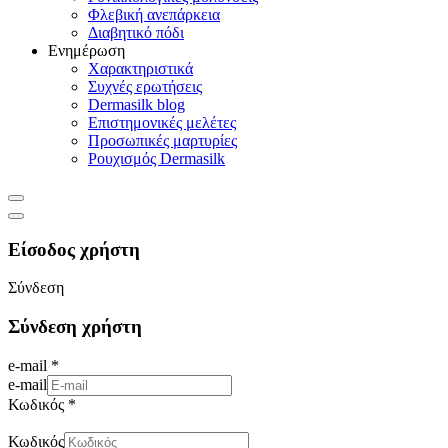
Φλεβική ανεπάρκεια
Διαβητικό πόδι
Ενημέρωση
Χαρακτηριστικά
Συχνές ερωτήσεις
Dermasilk blog
Επιστημονικές μελέτες
Προσωπικές μαρτυρίες
Ρουχισμός Dermasilk
Είσοδος χρήστη
Σύνδεση
Σύνδεση χρήστη
e-mail *
e-mail
Κωδικός *
Κωδικός