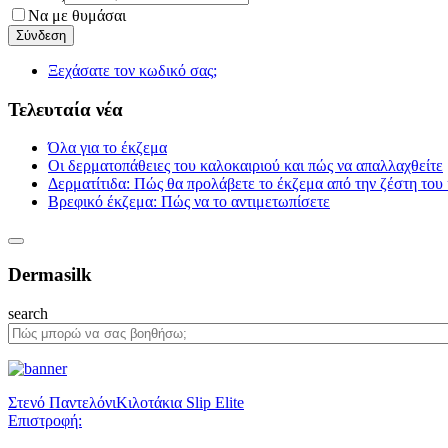
Να με θυμάσαι
Ξεχάσατε τον κωδικό σας;
Τελευταία νέα
Όλα για το έκζεμα
Οι δερματοπάθειες του καλοκαιριού και πώς να απαλλαχθείτε
Δερματίτιδα: Πώς θα προλάβετε το έκζεμα από την ζέστη του
Βρεφικό έκζεμα: Πώς να το αντιμετωπίσετε
Dermasilk
search
Στενό Παντελόνι
Κιλοτάκια Slip Elite
Επιστροφή: