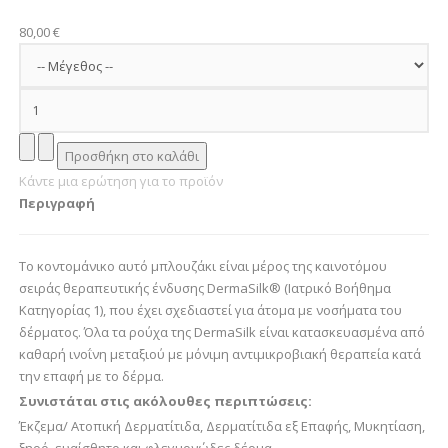
80,00 €
Κάντε μια ερώτηση για το προϊόν
Περιγραφή
Το κοντομάνικο αυτό μπλουζάκι είναι μέρος της καινοτόμου
σειράς θεραπευτικής ένδυσης DermaSilk® (Ιατρικό Βοήθημα
Κατηγορίας 1), που έχει σχεδιαστεί για άτομα με νοσήματα του
δέρματος. Όλα τα ρούχα της DermaSilk είναι κατασκευασμένα από
καθαρή ινοΐνη μεταξιού με μόνιμη αντιμικροβιακή θεραπεία κατά
την επαφή με το δέρμα.
Συνιστάται στις ακόλουθες περιπτώσεις:
Έκζεμα/ Ατοπική Δερματίτιδα, Δερματίτιδα εξ Επαφής, Μυκητίαση,