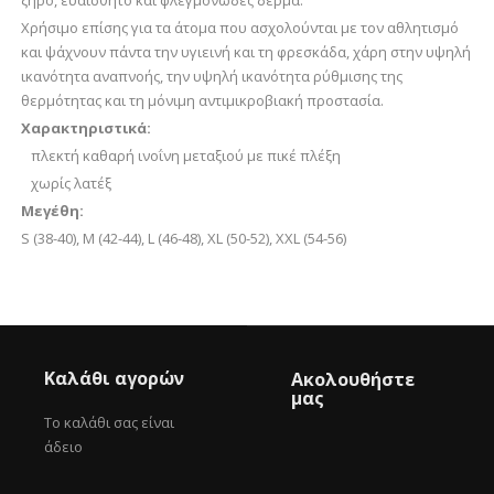
ξηρό, ευαίσθητο και φλεγμονώδες δέρμα.
Χρήσιμο επίσης για τα άτομα που ασχολούνται με τον αθλητισμό
και ψάχνουν πάντα την υγιεινή και τη φρεσκάδα, χάρη στην υψηλή
ικανότητα αναπνοής, την υψηλή ικανότητα ρύθμισης της
θερμότητας και τη μόνιμη αντιμικροβιακή προστασία.
Χαρακτηριστικά:
πλεκτή καθαρή ινοΐνη μεταξιού με πικέ πλέξη
χωρίς λατέξ
Μεγέθη:
S (38-40), M (42-44), L (46-48), XL (50-52), XXL (54-56)
Καλάθι αγορών
Ακολουθήστε
μας
Το καλάθι σας είναι
άδειο