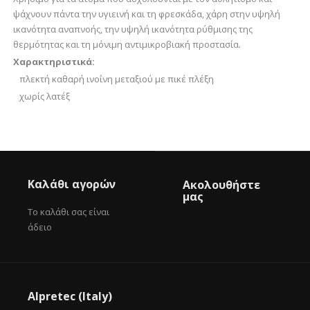
ψάχνουν πάντα την υγιεινή και τη φρεσκάδα, χάρη στην υψηλή
ικανότητα αναπνοής, την υψηλή ικανότητα ρύθμισης της
θερμότητας και τη μόνιμη αντιμικροβιακή προστασία.
Χαρακτηριστικά:
πλεκτή καθαρή ινοΐνη μεταξιού με πικέ πλέξη
χωρίς λατέξ
Καλάθι αγορών
Ακολουθήστε
μας
Το καλάθι σας είναι
άδειο
Alpretec (Italy)