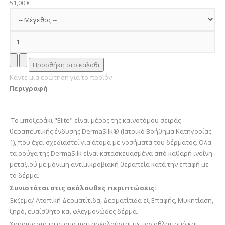
51,00 €
Κάντε μια ερώτηση για το προϊόν
Περιγραφή
Το μποξεράκι "Elite" είναι μέρος της καινοτόμου σειράς
θεραπευτικής ένδυσης DermaSilk® (Ιατρικό Βοήθημα Κατηγορίας
1), που έχει σχεδιαστεί για άτομα με νοσήματα του δέρματος. Όλα
τα ρούχα της DermaSilk είναι κατασκευασμένα από καθαρή ινοΐνη
μεταξιού με μόνιμη αντιμικροβιακή θεραπεία κατά την επαφή με
το δέρμα.
Συνιστάται στις ακόλουθες περιπτώσεις:
Έκζεμα/ Ατοπική Δερματίτιδα, Δερματίτιδα εξ Επαφής, Μυκητίαση,
ξηρό, ευαίσθητο και φλεγμονώδες δέρμα.
Χρήσιμο για τα άτομα που ασχολούνται με τον αθλητισμό και