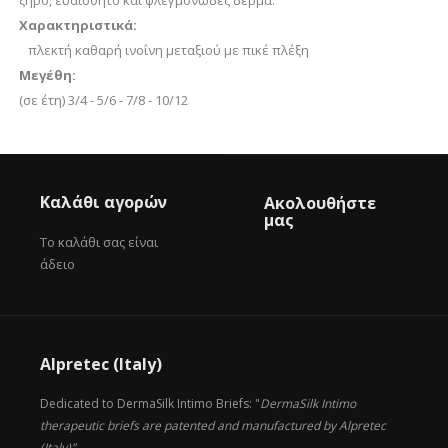
ξηρό, ευαίσθητο και φλεγμονώδες δέρμα.
Χαρακτηριστικά:
πλεκτή καθαρή ινοΐνη μεταξιού με πικέ πλέξη
Μεγέθη:
(σε έτη) 3/4 - 5/6 - 7/8 - 10/12
Καλάθι αγορών
Ακολουθήστε
μας
Το καλάθι σας είναι
άδειο
Alpretec (Italy)
Dedicated to DermaSilk Intimo Briefs: "
DermaSilk Intimo
therapeutic briefs are patented and manufactured by Alpretec
(Italy)"