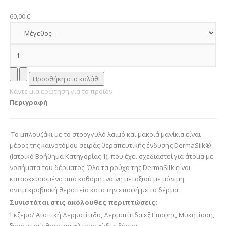
60,00 €
Κάντε μια ερώτηση για το προϊόν
Περιγραφή
Το μπλουζάκι με το στρογγυλό λαιμό και μακριά μανίκια είναι
μέρος της καινοτόμου σειράς θεραπευτικής ένδυσης DermaSilk®
(Ιατρικό Βοήθημα Κατηγορίας 1), που έχει σχεδιαστεί για άτομα με
νοσήματα του δέρματος. Όλα τα ρούχα της DermaSilk είναι
κατασκευασμένα από καθαρή ινοΐνη μεταξιού με μόνιμη
αντιμικροβιακή θεραπεία κατά την επαφή με το δέρμα.
Συνιστάται στις ακόλουθες περιπτώσεις:
Έκζεμα/ Ατοπική Δερματίτιδα, Δερματίτιδα εξ Επαφής, Μυκητίαση,