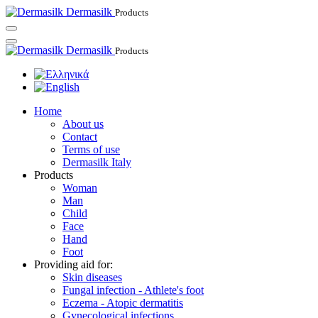
Dermasilk
Products
Dermasilk
Products
Home
About us
Contact
Terms of use
Dermasilk Italy
Products
Woman
Man
Child
Face
Hand
Foot
Providing aid for:
Skin diseases
Fungal infection - Athlete's foot
Eczema - Atopic dermatitis
Gynecological infections