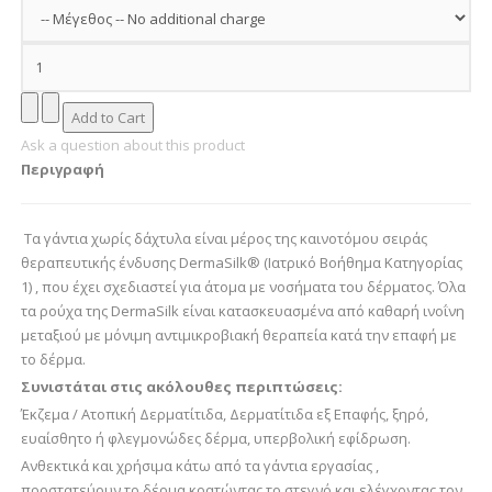
Ask a question about this product
Περιγραφή
Τα γάντια χωρίς δάχτυλα είναι μέρος της καινοτόμου σειράς
θεραπευτικής ένδυσης DermaSilk® (Ιατρικό Βοήθημα Κατηγορίας
1) , που έχει σχεδιαστεί για άτομα με νοσήματα του δέρματος. Όλα
τα ρούχα της DermaSilk είναι κατασκευασμένα από καθαρή ινοΐνη
μεταξιού με μόνιμη αντιμικροβιακή θεραπεία κατά την επαφή με
το δέρμα.
Συνιστάται στις ακόλουθες περιπτώσεις:
Έκζεμα / Ατοπική Δερματίτιδα, Δερματίτιδα εξ Επαφής, ξηρό,
ευαίσθητο ή φλεγμονώδες δέρμα, υπερβολική εφίδρωση.
Ανθεκτικά και χρήσιμα κάτω από τα γάντια εργασίας ,
προστατεύουν το δέρμα κρατώντας το στεγνό και ελέγχοντας τον