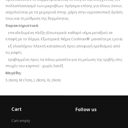
πολλαπλασιασμό των μικροβίων. Χρήσιμα επίσης για όλους όσους
ασχολούνται με τα χειμερινά σπορ, χάρη στην υγροσκοπική δράση
τους και τη ρύθμιση της θερμότητας.
Χαρακτηριστικά:
επενδεδυμένη πλέξη (Εσωτερικά: καθαρό νήμα μεταξιού σε
επαφή με το δέρμα. Εξωτερικά: Νήμα Coolmax®· μανσέτα με Lycra)
εξ ολοκλήρου πλεκτή κατασκευή προς αποφυγή ερεθισμού από
τις ραφές
τραβηγμένη προς τα πάνω μανσέτα για τη μείωση της τριβής στις
πτυχές του καρπού - χωρίς λατέξ
Μεγέθη:
S (6cm), M (7cm), L (8cm), XL (9cm)
Cart
Follow us
Cart empty